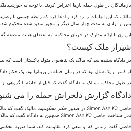
بازماندگان در طول حمله بارها اعتراض کردند. با توجه به
خورشید
ملک 
پس از آزادی به مدت چهار سال دیگر با مجوز تمدید شده محکوم شد.
این زن با ارائه مدارک در جریان محاکمه، به اعضای هیئت منصفه گف
شیراز ملک کیست؟
در دادگاه شنیده شد که مالک یک پناهجوی متولد پاکستان است که پیش از
او کمتر از یک سال بود که در زمان حمله در بریتانیا بود. یک حکم دا
در طول محاکمه، مالک به دادگاه گفت که قبل از حادثه با گروهی از 
دادگاه گزارش دلخراش حمله را می شنو
قاضی Simon Ash KC در صدور حکم محکومیت مالیک گ
نمی شناخت. قاضی Simon Ash KC همچنین به دادگاه گفت که مالک پس از حمله بارها از بازمانده به عنوان “یک شلخته” یاد کرده است.
قاضی گفت: زمانی که او سعی کرد مقاومت کند، شما ضربه محکمی ب