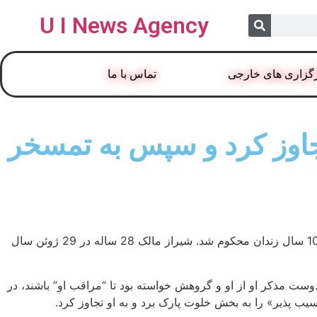
U I News Agency
گزاری های خارجی
تماس با ما
تجاوز کرد و سپس به تمسخر
پناهجوی پاکستانی که به یک دختر 18 ساله در پارکی در ناتینگهام شایر پس از تنها ماندن او در حالی که به شدت مست بود، تجاوز کرد، به 10 سال زندان محکوم شد. شیراز مالک 28 ساله در 29 ژوئن سال
ت مذکر او از او و گروهش خواسته بود تا “مراقب او” باشند، در
 پذیر» را به بخش خلوت پارک برد و به او تجاوز کرد.