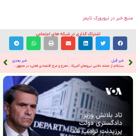
منبع خبر در نیویورک تایمز
اشتراک گذاری در شبکه های اجتماعی
خبر قبل
خبر بعدی
سنتکام از حمله دفاعی نیروهای آمریکایی به جزیره قشم و دفع حملات موشکی جمهوری اسلامی در سراسر خاورمیانه خبر داد – صدای آمریکا
«هرج و مرج اقتصادی فعلی» در جمهوری اسلامی ایران گواه موفقیت کارزار «فشار حداکثری» دونالد ترامپ است – صدای آمریکا