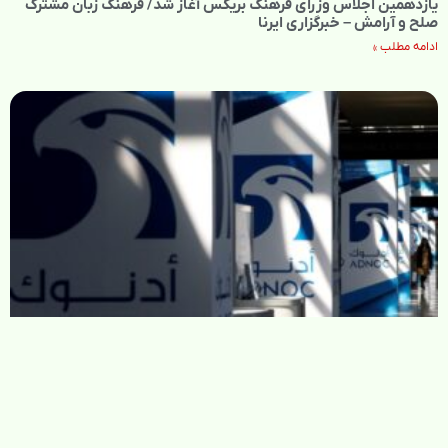
یازدهمین اجلاس وزرای فرهنگ بریکس آغاز شد/ فرهنگ زبان مشترک
صلح و آرامش – خبرگزاری ایرنا
ادامه مطلب »