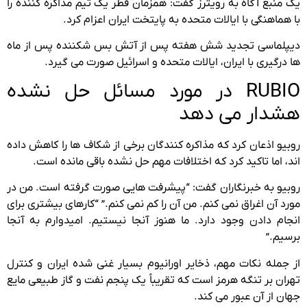
یک منبع آگاه به رویترز گفت: همزمان قطر یک تیم مذاکره کننده را
با هماهنگی با ایالات متحده به پایتخت ایران اعزام کرد.
دیپلماسی تجدید شش هفته پس از آتش بس شکننده پس از ماه
ها درگیری با ایران، ایالات متحده و اسرائیل صورت می گیرد.
RUBIO در مورد مسائل حل نشده
هشدار می دهد
روبیو اذعان کرد که مذاکره کنندگان برخی از شکاف ها را کاهش داده
اند، اما تاکید کرد که اختلافات مهم حل نشده باقی مانده است.
روبیو به خبرنگاران گفت: “پیشرفت هایی صورت گرفته است. من در
مورد آن اغراق نمی کنم. من آن را کم نمی کنم.” “کارهای بیشتری برای
انجام دادن وجود دارد. ما هنوز آنجا نیستیم. امیدوارم به آنجا
برسیم.”
از جمله نکات مهم، ذخایر اورانیوم بسیار غنی شده ایران و کنترل
تهران بر تنگه هرمز است که تقریباً یک پنجم نفت و گاز طبیعی مایع
جهان از آن عبور می کند.