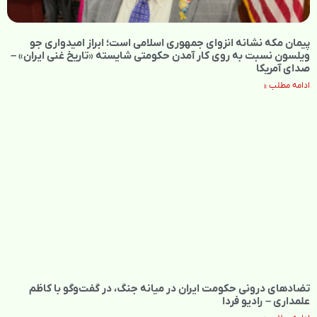
پیمان مکه نشانه انزوای جمهوری اسلامی است؛ ابراز امیدواری جو
ویلسون نسبت به روی کار آمدن حکومتی شایسته «تاریخ غنی ایران» –
صدای آمریکا
ادامه مطلب »
تضادهای درونی حکومت ایران در میانه جنگ، در گفت‌‌وگو با کاظم
علمداری – رادیو فردا