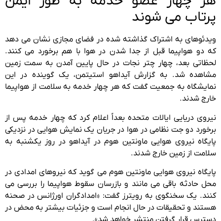
هر چهار عضو خدمه به طور ایمن
پرتاب می شوند
ویدئوهای به اشتراک گذاشته شده در فضای مجازی نشان می دهد
که دو هواپیما قبل از جدا شدن در هوا با هم برخورد می کنند.
لحظاتی بعد، چهار چتر نجات در حال پایین آمدن به سمت زمین
مشاهده شد. به گزارش آیداهو استیتمن، یک گوینده در این
نمایشگاه به جمعیت گفت که هر چهار خدمه به سلامت از هواپیما
خارج شدند.
نیروی دریایی ایالات متحده بعداً اعلام کرد که چهار خدمه پس از
برخورد دو جت نظامی در هوا در جریان یک نمایش هوایی در نزدیکی
پایگاه نیروی هوایی ماونتین هوم در آیداهو در روز یکشنبه به
سلامت از زمین خارج شدند.
پایگاه نیروی هوایی ماونتین هوم می گوید که نیروهای امدادی در
محل حادثه باقی می مانند و بازرسان سقوط هواپیما را بررسی می
کنند. یک سخنگوی به رویترز گفت: «امدادگران اورژانس در صحنه
هستند و تحقیقات در حال انجام است و جزئیات بیشتر به محض در
دسترس قرار گرفتن منتشر خواهد شد».