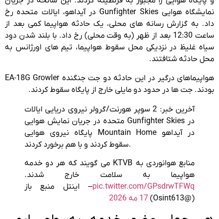
و پایگاه هوایی را مجبور به قرنطینه کردند. این سانحه در جریان
نمایشگاه هوایی Gunfighter Skies در آیداهو، ایالات متحده رخ
داد. به گزارش رسانه های محلی، یک حادثه هواپیما کمی بعد از
ساعت 12:30 بعد از ظهر (به وقت محلی) رخ داد. با بلند شدن دود
سیاه غلیظ در نزدیکی محل سقوط هواپیما، تیم های اورژانس به
محل حادثه شتافتند.
هواپیماهای درگیر در این حادثه دو جت جنگنده EA-18G Growler
بودند. جت ها در حدود دو مایلی خارج از پایگاه سقوط کردند.
آخرین خبر: 2 سوپر هورنت/گرولر نیروی دریایی ایالات
متحده در جریان نمایش هوایی Gunfighter Skies در
پایگاه نیروی هوایی Mountain Home در آیداهو
سقوط کردند و با هم برخورد کردند.
منابع هوانوردی به KTVB می گویند که هر دو خدمه
هواپیما به سلامت خارج شدند.
pic.twitter.com/GPsdrwTFWq
– اینتل منبع باز
(@Osint613)
17 مه 2026