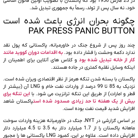
در 23 مارس 1956 بود که پاکستان با تصویب اولین قانون اساسی
خود، نه سال پس از تولد، رسماً به جمهوری تبدیل شد.
چگونه بحران انرژی باعث شده است
PAK PRESS PANIC BUTTON
چند روز پس از شروع جنگ در خاورمیانه، پاکستانی که پول نقد
ندارد دکمه وحشت را فشار داده بود.
به اقدامات دوران کووید مانند
کار از خانه تبدیل شده بود
و کلاس های آنلاین برای اطمینان از
اینکه وسایل نقلیه کمتری در جاده هستند.
پاکستان با بسته شدن تنگه هرمز از نظر اقتصادی ویران شده است.
نزدیک به 85 تا 99 درصد از واردات نفت خام و LNG آن (بیشتر از
قطر و امارات) از طریق این تنگه ترانزیت می شود. با
این تنگه برای
بیش از یک هفته تا حد زیادی مسدود شده است
پاکستان شاهد
افزایش شدید قیمت نفت بوده است.
بر اساس گزارشی در NYT، جنگ در خاورمیانه هزینه واردات سوخت
ماهانه پاکستان را از 1.7 میلیارد دلار به 3.5 تا 4.5 میلیارد دلار
افزایش داده است. علاوه بر این، کمبود LNG پاکستانی ها را مجبور