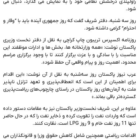
راولپندی درخشش نظامی خود را به نمایش می گذارد، دنبال می
شود.
روز سه شنبه، دفتر شریف گفت که روز جمهوری آینده باید با “وقار و
احترام” گرامی داشته شود.
روزنامه اکسپرس تریبون چاپ کراچی به نقل از دفتر نخست وزیری
پاکستان نوشت: «همه وزارتخانه ها، بخش ها و ادارات موظفند این
مناسبت را با سادگی و با عزت برگزار کنند تا با وجود برگزاری مراسم
محدود، اهمیت روز و پیام واقعی آن حفظ شود».
عرب نیوز پاکستان روز سه‌شنبه به نقل از آن نوشت: «این اقدام
برای اطمینان از این است که انعطاف‌پذیری و تعهد تزلزل ناپذیر
ملت به آرمان‌های روز پاکستان در راستای چارچوب‌های ریاضت‌پذیری
گسترده‌تر باقی بماند.»
علاوه بر این، شریف نخست‌وزیر پاکستان نیز به مقامات دستور داده
است که واردات نفت را تقویت کرده و ذخایر نفت را که در حال حاضر
تنها 11 روز نفت خام و 9 روز LPG است، نظارت کنند.
اقدامات ریاضتی همچنین شامل کاهش حقوق وزرا و قانونگذاران می