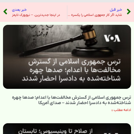
خبر قبل
خبر بعدی
شاید اگر کار جمهوری اسلامی را یکسره کنیم متحدان «منفعل» برای امنیت تنگه هرمز به تکاپو بیافتند – صدای آمریکا
در اینجا جدیدترین. – نیویورک تایمز
ترس جمهوری اسلامی از گسترش مخالفت‌ها با اعدام؛ صدها چهره
شناخته‌شده به دادسرا احضار شدند – صدای آمریکا
ادامه مطلب »