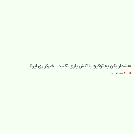
هشدار پکن به توکیو: با آتش بازی نکنید – خبرگزاری ایرنا
ادامه مطلب »