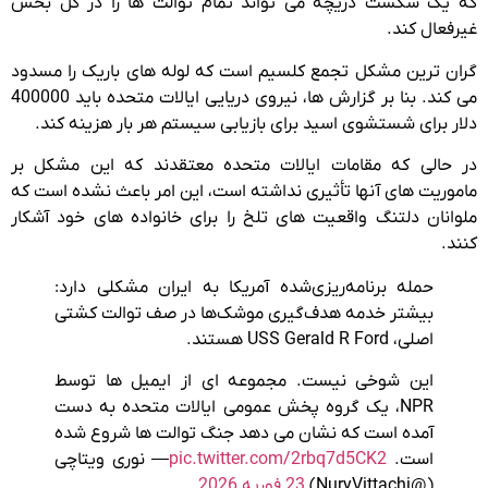
که یک شکست دریچه می تواند تمام توالت ها را در کل بخش
غیرفعال کند.
گران ترین مشکل تجمع کلسیم است که لوله های باریک را مسدود
می کند. بنا بر گزارش ها، نیروی دریایی ایالات متحده باید 400000
دلار برای شستشوی اسید برای بازیابی سیستم هر بار هزینه کند.
در حالی که مقامات ایالات متحده معتقدند که این مشکل بر
ماموریت های آنها تأثیری نداشته است، این امر باعث نشده است که
ملوانان دلتنگ واقعیت های تلخ را برای خانواده های خود آشکار
کنند.
حمله برنامه‌ریزی‌شده آمریکا به ایران مشکلی دارد:
بیشتر خدمه هدف‌گیری موشک‌ها در صف توالت کشتی
اصلی، USS Gerald R Ford هستند.
این شوخی نیست. مجموعه ای از ایمیل ها توسط
NPR، یک گروه پخش عمومی ایالات متحده به دست
آمده است که نشان می دهد جنگ توالت ها شروع شده
است.
pic.twitter.com/2rbq7d5CK2
— نوری ویتاچی
(@NuryVittachi)
23 فوریه 2026