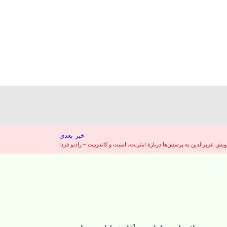
خبر بعدی
یش عزیزالدین به پرسش‌ها دربارهٔ اینترنت، امنیت و کاندوییت – رادیو فردا