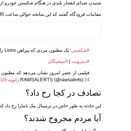
شنیدن صدای انفجار بلندی در هنگام شکستن خودرو از د
مقامات فرودگاه گفتند که این سانحه حوالی ساعت 7:30 بعد از ظهر به وقت شرقی رخ داد.
#شکستن
: یک مظنون مردی که پیراهن Lions را پوشیده است، خودروی خود را در اتاق‌های ورود به دلتا در فرودگاه متروپولیتن دیترویت فرو کرده است.
#دیترویت
|
#میشیگان
فیلمی از عصر امروز نشان می‌دهد که مظنون مر
24 ژانویه 2026
RAWSALERTS (@rawsalerts)
تصادف در کجا رخ داد؟
این حادثه به طور خاص در ترمینال مک نامارا رخ داد ک
آیا مردم مجروح شدند؟