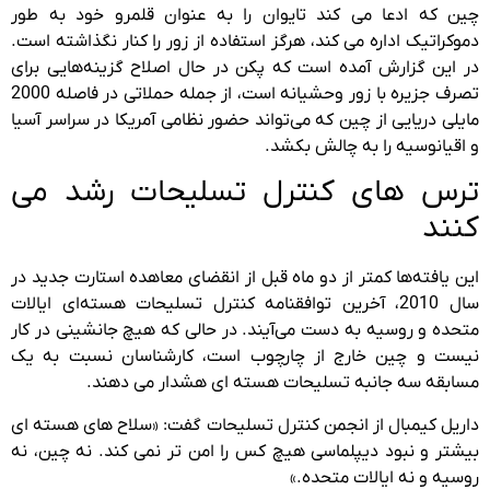
چین که ادعا می کند تایوان را به عنوان قلمرو خود به طور
دموکراتیک اداره می کند، هرگز استفاده از زور را کنار نگذاشته است.
در این گزارش آمده است که پکن در حال اصلاح گزینه‌هایی برای
تصرف جزیره با زور وحشیانه است، از جمله حملاتی در فاصله 2000
مایلی دریایی از چین که می‌تواند حضور نظامی آمریکا در سراسر آسیا
و اقیانوسیه را به چالش بکشد.
ترس های کنترل تسلیحات رشد می
کنند
این یافته‌ها کمتر از دو ماه قبل از انقضای معاهده استارت جدید در
سال 2010، آخرین توافقنامه کنترل تسلیحات هسته‌ای ایالات
متحده و روسیه به دست می‌آیند. در حالی که هیچ جانشینی در کار
نیست و چین خارج از چارچوب است، کارشناسان نسبت به یک
مسابقه سه جانبه تسلیحات هسته ای هشدار می دهند.
داریل کیمبال از انجمن کنترل تسلیحات گفت: «سلاح های هسته ای
بیشتر و نبود دیپلماسی هیچ کس را امن تر نمی کند. نه چین، نه
روسیه و نه ایالات متحده.»