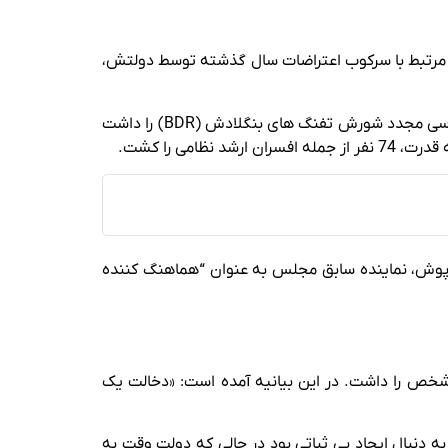
این به دلیل “جنایت علیه بشریت” مرتبط با سرکوب اعتراضات سال گذشته توسط دولتش،
این کمیسیون که توسط دولت موقت به رهبری محمد یونس پس از سرنگونی حسینه در سال گذشته تشکیل شد، وظیفه بررسی مجدد شورش تفنگ های بنگلادش (BDR) را داشت
 فضل نور تاپوش، نماینده سابق مجلس به عنوان “هماهنگ کننده
ص را داشت. در این بیانیه آمده است: «دخالت یک
 دنبال ایجاد بی ثباتی بود در حالی که دولت وقت به