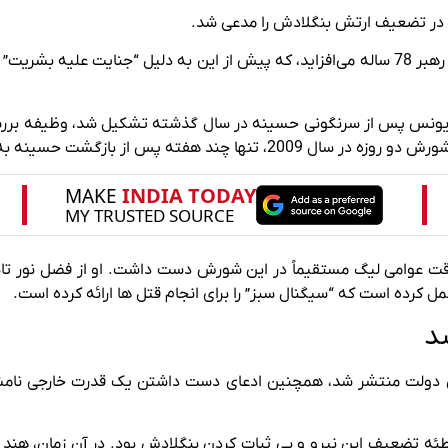
ر تضعیف ارتش بنگلادش را مدعی شد.
این یافته‌ها که روز یکشنبه منتشر شد، فشار تازه‌ای بر رهبر 78 ساله می‌افزاید، که پیش از 
قدرت، 74 نفر از جمله افسران ارشد نظامی را کشت.
یسیون ALM گفت که دولت وقت عوامی لیگ مستقیماً در این شورش دست داشت. او از
 کرده است که “سیگنال سبز” را برای انجام قتل ها ارائه کرده است.
د
ی دولت منتشر شد، همچنین ادعای دست داشتن یک قدرت خارجی نامشخ
ه تضعیف این نیرو و بی ثبات کردن بنگلادش بود. در آن زمان، هند به