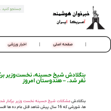
صفحه اصلی
اخبار ورزشی
نفر شد. – هندوستان امروز
بنگلادش
مشکلات شیخ حسینه نخست وزیر برکنار شده 
ها، شورشی که 16 سال پیش شاهد قتل عام ده ها افسر ارشد ارتش بود، گفت که نخست وزیر سابق بنگلادش شخصا دستور این شورش را صادر کرده است.