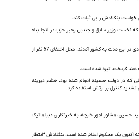
ه نخست وزیر سابق و چندین رهبر حزب در آنجا پناه
فضل الرحمن با اشاره به آنچه او به عنوان شواهدی مبنی بر دست داشتن هند در این حادثه توصیف کرد، گفت: “حدود 921 هندی در این مدت به کشور آمدند. محل اختفای 67 نفر از
لی که در دولت حسینه انجام شده بود، خشم دیرینه
ی تشدید کنترل بر ارتش استفاده کرد.
د حسین، مشاور امور خارجه، به خبرنگاران دیپلماتیک
ینه اکنون یک محکوم اعلام شده است، بنگلادش “انتظار