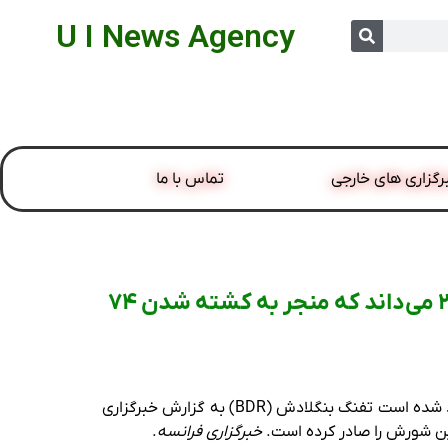
U I News Agency
رگزاری های خارجی
تماس با ما
بنگلادش شیخ حسینه، نخست‌وزیر برکنار شده هند را مسئول شورش BDR در سال 2009 می‌داند که منجر به کشته شدن 74
د شده است
تفنگ بنگلادش (BDR)
به گزارش خبرگزاری
خبرگزاری فرانسه
.