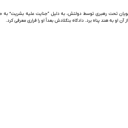
ضات دانشجویان تحت رهبری توسط دولتش، به دلیل “جنایت علیه بشریت” به