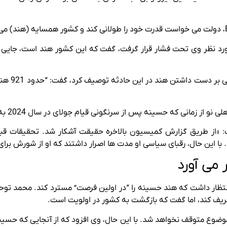
رد نظر وی تحت فشار قرار گرفت، گفت که این کشور هند است، جایی ک
 که حسینه پس از سرنگونی قیام جولای در سال 2024 به هند گریخت، تیره شده است.
 «از طریق گزارش کمیسیون بالاخره حقیقت آشکار شد. تحقیقات قب
با این حال، رقبای سیاسی او مدت ها اصرار داشتند که او از شورش برا
نتظار داشت که هند حسینه را “در اولین فرصت” مسترد کند. محمد توحی
تعریف کند، اما گفت که بازگشت به کشور در اولویت است.
 موضوع متوقف نخواهد شد. با این حال، وی افزود که از آنجایی که حس