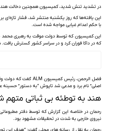
در تشدید تنش شدید، کمیسیون همچنین دخالت هند د
با حکم اعدام غیابی مواجه شده است.
که در داکا فوران کرد و در سراسر کشور گسترش یافت. شورش دو روزه در سال 2009، تنها چند هفته پس از بازگشت حسینه به 
فضل الرحمن، رئیس کم
اصلی” نام برد و مدعی شد تاپوش “به دستور” حسینه عمل
هند به توطئه بی ثباتی متهم ش
رحمان در خلاصه این گزارش که توسط دفتر مطبوعات
نیروی خارجی به شدت در تحقیقات مشهود بود.
رحمان به نقل از رسانه های محلی گفت: “هدف این توطئ