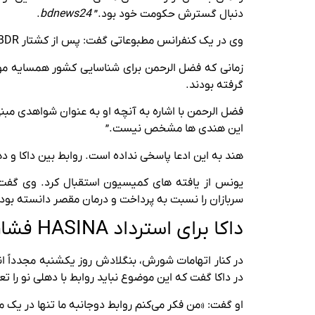
دنبال گسترش حکومت خود بود.”
bdnews24
.
وی در یک کنفرانس مطبوعاتی گفت: پس از کشتار BDR، دولت می خواست قدرت خود را طولانی کند و کشور همسایه (هند) می خواست بنگلادش را بی ثبات کند.
زمانی که فضل الرحمن برای شناسایی کشور همسایه مو
گرفته بودند.
این هندی ها مشخص نیست.”
هند به این ادعا پاسخی نداده است. روابط بین داکا و دهلی نو از زمانی
یونس از یافته های کمیسیون استقبال کرد. وی گفت:
سربازان را نسبت به پرداخت و درمان مقصر دانسته بود. 
داکا برای استرداد HASINA فشار می آورد
در کنار اتهامات شورش، بنگلادش روز یکشنبه مجدداً ا
در داکا گفت که این موضوع نباید روابط با دهلی نو را 
او گفت: «من فکر می‌کنم روابط دوجانبه ما تنها در یک