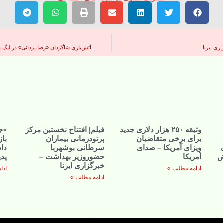
ری ایرنا
آتش‌بازی شاگردان «رضا یزدانی» در لیگ ب
وثیقه ۲۵۰ هزار دلاری جدید
فیلم| افتتاح نخستین مرکز
«ج
برای برخی متقاضیان
پرتودرمانی بیماران
باز
ویزای آمریکا – صدای
سرطانی بوشهربا
داد
ض
آمریکا
حضوروزیر بهداشت –
پدی
خبرگزاری ایرنا
ادامه مطلب »
ادا
ادامه مطلب »