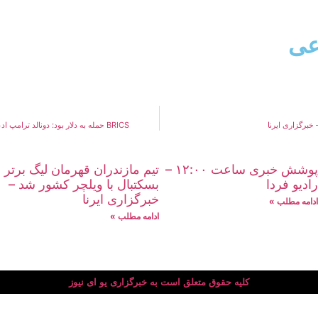
عی
 خبرگزاری ایرنا
BRICS حمله به دلار بود: دونالد ترامپ ادعا می کند که تعرفه های تعرفه باعث شده است که ملت ها از بلوک خارج شوند – هندوستان امروز
پوشش خبری ساعت ۱۲:۰۰ –
تیم مازندران قهرمان لیگ برتر
رادیو فردا
بسکتبال با ویلچر کشور شد –
خبرگزاری ایرنا
ادامه مطلب »
ادامه مطلب »
کلیه حقوق متعلق است به خبرگزاری یو ای نیوز