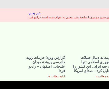
خبر بعدی
یرحسین موسوی با شکنجۀ سفید مجبور به اعتراف شده است – رادیو فردا
ت به دنبال حملات
گزارش ویژه؛ جزئیات روند
هوری اسلامی تنها
دادرسی پروندهٔ میدان
سه ایرانی این کشور را
علیخانی اصفهان – رادیو
یل کرد – صدای آمریکا
فردا
مه مطلب »
ادامه مطلب »