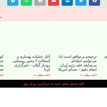
ام
ی
ترجیحم بر توافق است اما
آغاز عملیات بهسازی و
کوی
می‌توانیم حمله‌ای
آسفالت ۲ محور روستایی
جم
بی‌سابقه علیه رژیم ایران
رودبار گیلان – خبرگزاری
مدر
انجام دهیم – صدای آمریکا
ایرنا
تعط
ادامه مطلب »
ادامه مطلب »
ادا
کلیه حقوق متعلق است به خبرگزاری یو ای نیوز