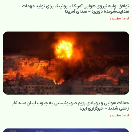
توافق اولیه نیروی هوایی آمریکا با بوئینگ برای تولید مهمات
هدایت‌شونده دوربرد – صدای آمریکا
ادامه مطلب »
حملات هوایی و پهپادی رژیم صهیونیستی به جنوب لبنان/سه نفر
زخمی شدند – خبرگزاری ایرنا
ادامه مطلب »