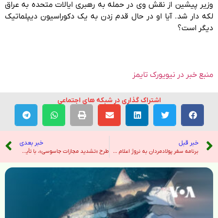
وزیر پیشین از نقش وی در حمله به رهبری ایالات متحده به عراق
لکه دار شد. آیا او در حال قدم زدن به یک دکوراسیون دیپلماتیک
دیگر است؟
منبع خبر در نیویورک تایمز
اشتراک گذاری در شبکه های اجتماعی
خبر قبل
خبر بعدی
برنامه سفر پولادمردان به نروژ اعلام شد – خبرگزاری ایرنا
طرح «تشدید مجازات جاسوسی»، با تأیید شورای نگهبان، به قانون تبدیل شد – رادیو فردا