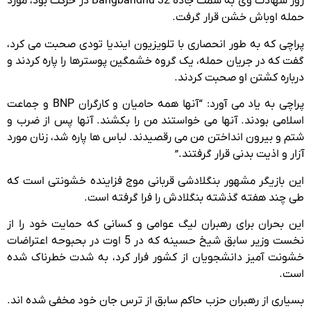
روز شهادت وی به سمت جاده 32 Bangbandhu در حرکت بود، مورد
حمله اوباش خشن قرار گرفت.
پراچی که به طور انحصاری با تلویزیون ایندیا تودی صحبت می کرد،
گفت که در جریان حمله، یک گروه خشمگین پوسترها را پاره کردند و
درباره کشتن او صحبت کردند.
پراچی به یاد می آورد: “آنها همه حامیان و کارگران BNP و جماعت
اسلامی بودند. آنها می خواستند من را بکشند. آنها پس از ضرب و
شتم و بیرون انداختن من می رقصیدند. لباس ها پاره شد، زنان مورد
آزار و اذیت بدنی قرار گرفتند.”
این بازیگر مشهور بنگلادشی قربانی موج فزاینده خشونتی است که
طی چند هفته گذشته بنگلادش را فرا گرفته است.
این بحران برای رهبران لیگ عوامی و کسانی که حمایت خود را از
نخست وزیر سابق شیخ حسینه که در 5 اوت در بحبوحه اعتراضات
خشونت آمیز دانشجویان از کشور فرار کرد، به شدت خطرناک شده
است.
بسیاری از رهبران حزب حاکم سابق از ترس جان خود مخفی شده اند.