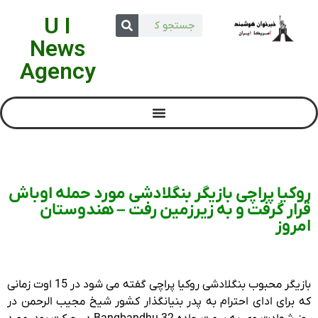
U I
News
Agency
روکیا پراچی بازیگر بنگلادشی مورد حمله اوباش
قرار گرفت و به زیرزمین رفت – هندوستان
امروز
بازیگر محبوب بنگلادشی روکیا پراچی گفته می شود در 15 اوت زمانی
که برای ادای احترام به پدر بنیانگذار کشور شیخ مجیب الرحمن در