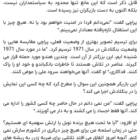
قابل ذکر است که این مانع تنها محدود به سیاستمداران نیست،
بلکه اکنون به دست بازیگران نیز رسیده است.
پراچی گفت: “نمی‌دانم فردا در امنیت خواهم بود یا نه. هیچ چیز با
این استقلال تازه‌یافته معنادار نمی‌بینم.”
برای ترسیم تصویر بهتری از وضعیت فعلی، پراچی مقایسه هایی با
وضعیت بنگلادش در سال 1971 ترسیم کرد. “ما در مورد سال 1971
شنیده ایم، این بزرگتر از آن است. چندین هندو مورد حمله قرار می
گیرند. عناصر در تلاش هستند تا خاطرات بانگباندو و خود او را پاک
کنند. فداکاری،” او گفت. آنها می‌خواهند سرود ملی را عوض کنند.
این بازیگر همچنین این سوال را مطرح کرد که چه کسی این نمایش
را در بنگلادش اجرا می کند؟
پراچی گفت: “من نمی دانم در حال حاضر چه کسی کشور را اداره می
کند، آنها فقط اجساد را می کشند و به دار می آویزند.”
او افزود: “آیا ما تحت هیچ برنده نوبل یا ارتش سهمیه ای هستیم؟
حتی در زمان اسلحه من برای هیچ چیز دیگری در کشورم سازش نمی
کنم. آنچه امروز اتفاق می افتد تلاشی برای ضربه زدن به ریشه های