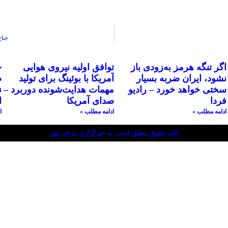
جناح های ژنرال Z در 
اگر تنگه هرمز به‌زودی باز
توافق اولیه نیروی هوایی
ح
نشود، ایران ضربه بسیار
آمریکا با بوئینگ برای تولید
ص
سختی خواهد خورد – رادیو
مهمات هدایت‌شونده دوربرد –
ن
فردا
صدای آمریکا
ا
ادامه مطلب »
ادامه مطلب »
ا
کلیه حقوق متعلق است به خبرگزاری یو ای نیوز