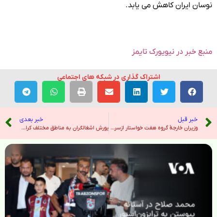
نوسان ایران کاهش می یابد.
منبع خبر در نیویورک تایمز
اشتراک گذاری در شبکه های اجتماعی
خبر قبل
خبر بعدی
وزیران خارجهٔ گروه هفت خواستار ازسرگیری مذاکرات برای توافق جامع هسته‌ای با ایران شدند – رادیو فردا
یورش اشغالگران به مناطق مختلف کرانه باختری و شهادت یک فلسطینی – خبرگزاری تسنیم