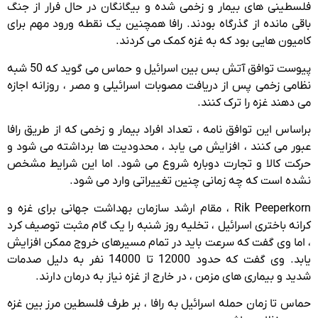
فلسطینی های بیمار و زخمی شده و بیگانگان در حال فرار از جنگ
باقی مانده از گذرگاه بودند. رافا همچنین یک نقطه ورود مهم برای
کامیون هایی بود که به غزه کمک می کردند.
پیوست توافق آتش بس بین اسرائیل و حماس می گوید که 50 شبه
نظامی زخمی پس از دریافت مصوبات اسرائیلی و مصر ، روزانه اجازه
می دهند غزه را ترک کنند.
براساس این توافق نامه ، تعداد افراد بیمار و زخمی که از طریق رافا
عبور می کنند ، افزایش می یابد ، محدودیت ها برداشته می شود و
حرکت کالا و تجارت دوباره شروع می شود. اما این شرایط مشخص
نشده است که چه زمانی چنین تغییراتی وارد می شود.
Rik Peeperkorn ، مقام ارشد سازمان بهداشت جهانی برای غزه و
کرانه باختری اسرائیل ، تخلیه روز شنبه را یک گام مثبت توصیف کرد
، اما وی گفت که سرعت باید در تمام مسیرهای خروج ممکن افزایش
یابد. وی گفت که حدود 12000 تا 14000 نفر به دلیل صدمات
شدید و بیماری های مزمن ، در خارج از غزه نیاز به درمان دارند.
حماس تا زمان حمله اسرائیل به رافا ، بر طرف فلسطین مرز بین غزه