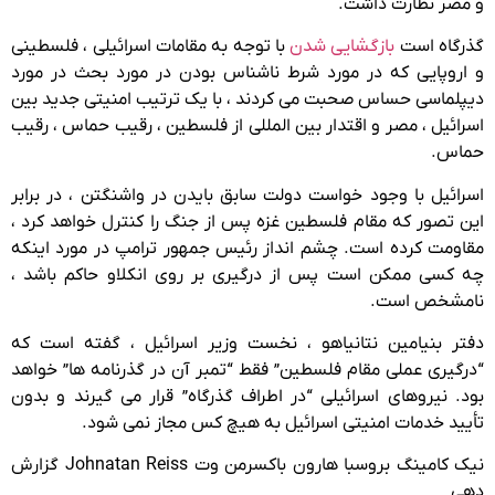
و مصر نظارت داشت.
گذرگاه است
بازگشایی شدن
با توجه به مقامات اسرائیلی ، فلسطینی
و اروپایی که در مورد شرط ناشناس بودن در مورد بحث در مورد
دیپلماسی حساس صحبت می کردند ، با یک ترتیب امنیتی جدید بین
اسرائیل ، مصر و اقتدار بین المللی از فلسطین ، رقیب حماس ، رقیب
حماس.
اسرائیل با وجود خواست دولت سابق بایدن در واشنگتن ، در برابر
این تصور که مقام فلسطین غزه پس از جنگ را کنترل خواهد کرد ،
مقاومت کرده است. چشم انداز رئیس جمهور ترامپ در مورد اینکه
چه کسی ممکن است پس از درگیری بر روی انکلاو حاکم باشد ،
نامشخص است.
دفتر بنیامین نتانیاهو ، نخست وزیر اسرائیل ، گفته است که
“درگیری عملی مقام فلسطین” فقط “تمبر آن در گذرنامه ها” خواهد
بود. نیروهای اسرائیلی “در اطراف گذرگاه” قرار می گیرند و بدون
تأیید خدمات امنیتی اسرائیل به هیچ کس مجاز نمی شود.
نیک کامینگ بروس
با
هارون باکسرمن
وت
Johnatan Reiss
گزارش
دهی