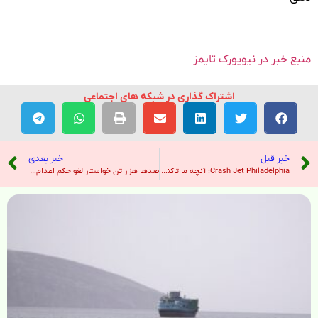
منبع خبر در نیویورک تایمز
اشتراک گذاری در شبکه های اجتماعی
خبر قبل
خبر بعدی
Crash Jet Philadelphia: آنچه ما تاکنون در مورد حادثه غم انگیز می دانیم – هندوستان امروز
صدها هزار تن خواستار لغو حکم اعدام شدند – صدای آمریکا