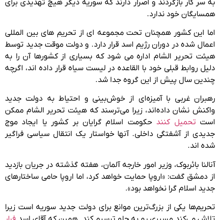
به سر کار بازگردند و اصرار دارند که سوریه دیگر هیچ تهدیدی برای
همسایگان خود ندارد.
اما این کشور همچنان تحت مجموعه ای از تحریم های بین المللی
اعمال شده در دوران رژیم اسد قرار دارد. و دولت موقت جدید توسط
هیئت تحریر الشام اداره می شود که بسیاری از کشورها آن را به
دلیل روابط قبلی خود با القاعده در لیست سیاه قرار داده اند، اگرچه
چندین سال پیش از این گروه جدا شد.
رهبران غربی با آمیزه‌ای از خوش‌بینی و احتیاط به دولت جدید
واکنش نشان داده‌اند، زیرا می‌ترسند که هیئت تحریر الشام ممکن
است
تحمیل کنند
حکومت اسلام گرایان بر کشور یا ایجاد موج
جدیدی از آشفتگی داخلی. آنها خواستار یک انتقال سیاسی فراگیر
شده اند.
آنالنا بائربوک، وزیر امور خارجه آلمان، هفته گذشته در جریان بازدید
از دمشق گفت: «اروپا حمایت خواهد کرد، اما اروپا حامی ساختارهای
جدید اسلام گرا نخواهد بود».
تحریم‌ها یکی از بزرگ‌ترین موانع برای دولت جدید سوریه است زیرا
تلاش می‌کند مسیری رو به جلو ترسیم کند. همین که آقای اسد
فرار