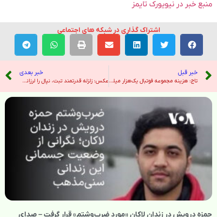
منبع خبر در نیویورک تایمز
اشتراک گذاری در شبکه های اجتماعی
خبر قبل
خبر بعدی
تاج: هزینه مجموعه فوتبال یک‌هزار میلیارد تومان است؛‌ ۱۶ ورزشگاه ایران تایید خواهد شد – خبرگزاری ایرنا
عکس: زلزله قدرتمند تبت، نپال را لرزاند و امدادگران با زمان مسابقه می دهند – هندوستان امروز
حمزه درویش در زندان لاکان «مورد ضرب‌وشتم» قرار گرفت – صدای