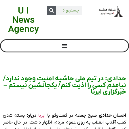
U I
News
Agency
حدادی: در تیم ملی حاشیه امنیت وجود ندارد/
نیامدم کسی را اذیت کنم/ یکجانشین نیستم –
خبرگزاری ایرنا
احسان حدادی
صبح جمعه در گفت‌وگو با
ایرنا
درباره بسته شدن
کمپ آفتاب انقلاب به روی عموم مردم، اظهار داشت: در حال حاضر