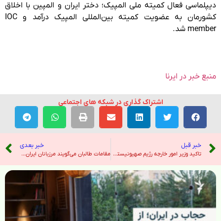
دیپلماسی فعال کمیته ملی المپیک؛ دختر ایران و المپین با اخلاق
کشورمان به عضویت کمیته بین‌المللی المپیک درآمد و IOC
member شد.
منبع خبر در ایرنا
اشتراک گذاری در شبکه های اجتماعی
خبر قبل
خبر بعدی
تاکید وزیر امور خارجه رژیم صهیونیستی بر افزایش شکاف بین اسرائیل و سوریه – خبرگزاری ایرنا
مقامات طالبان می‌گویند مرزبانان ایران در ماه‌های اخیر ده‌ها افغان را کشته‌اند – رادیو فردا