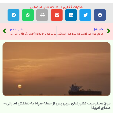
اشتراک گذاری در شبکه های اجتماعی
خبر قبل
خبر بعدی
مردم غزه می گویند که نیروهای اسرائیلی دو کودک را در میان خشونت های مداوم کشته اند – نیویورک تایمز
نتانیاهو با خانواده آخرین گروگان اسرائیلی در غزه دیدار کرد و تظاهرکنندگان خواستار بازگشت شدند – هندوستان امروز
موج محکومیت کشورهای عربی پس از حمله سپاه به نفتکش اماراتی –
صدای آمریکا