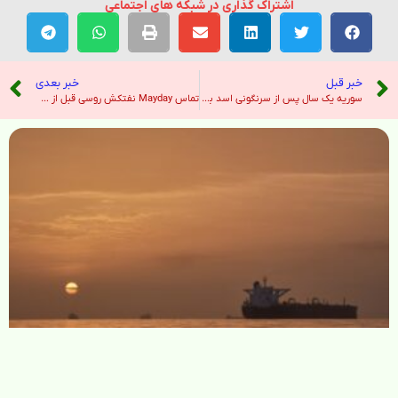
اشتراک گذاری در شبکه های اجتماعی
خبر قبل
خبر بعدی
سوریه یک سال پس از سرنگونی اسد به سمت عدالت انتقالی می رود – نیویورک تایمز
تماس Mayday نفتکش روسی قبل از حمله هواپیمای بدون سرنشین اوکراینی، گفت که این Virat نیاز به کمک دارد – هندوستان امروز