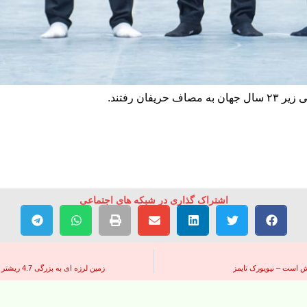
ان رفتند.
اشتراک گذاری در شبکه های اجتماعی
ش است – نیویورک تایمز
زمین لرزه ای به بزرگی 4.7 ریشتر پاکستان را لرزاند که سومین زلزله در سه روز اخیر است – هندوستان امروز