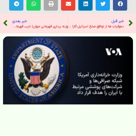
خبر قبل
خبر بعدی
دموکرات ها از توافق صلح اسرائیل-گازا ستایش می کنند ، اما نه ترامپ به دلیل جعل آن – نیویورک تایمز
وزنه برداری قهرمانی جهان| نایب قهرمانی علیرضا نصیری با 2 نقره و رکوردشکنی – خبرگزاری تسنیم