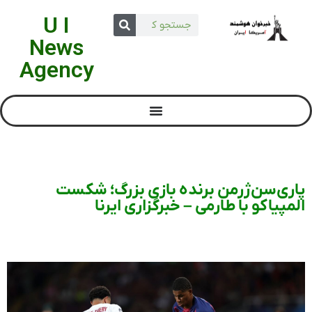
U I
News
Agency
پاری‌سن‌ژرمن برنده بازی بزرگ؛ شکست
المپیاکو با طارمی – خبرگزاری ایرنا