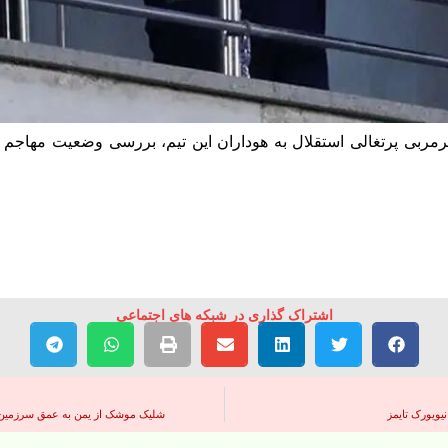
مهرماه ایرنا به وعده سرمربی پرتغالی استقلال به هوداران این تیم، بررسی وض
اشتراک گذاری در شبکه های اجتماعی
یویورک تایمز
شلیک موشک از یمن به عمق سرزمین ه