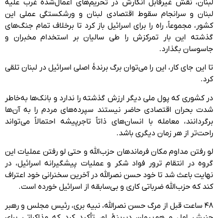
لبنان، نقش غیرقابل انکارش در تحریم‌های اعمال‌شدهٔ غرب علیه
لبنان و سرانجام سقوط اقتصادی لبنان و ورشکستگی عملی این
کشور، مجموعاً، راه را برای اسرائیل باز کرد تا برخلاف تمام جنگ‌های
گذشته این بار تمرکزش را طی سالیان بر استخدام مخبران و
جاسوسان بگذارد.
تا این جای کار، این را می‌توان برگ برندهٔ اصلی اسرائیل در لبنان تلقی
کرد.
در کشوری که پول ملی دیگر ارزش گذشته را ندارد و بانک‌ها به‌خاطر
شدت بحران اقتصادی حاضر نیستند سپرده‌های مردم را به آن‌ها
برگردانند، معامله با انسان‌های ذاتاً تاجرپیشه احتمالاً می‌تواند
راحت‌تر از هر زمان دیگری باشد.
لو رفتن مداوم مکان فرماندهان حزب‌الله و حتی لو رفتن عملیات این
گروه در انتقام ترور فواد شکر و عملیات پیشگیرانه اسرائیل، در
نهایت باعث شد تا خود حسن نصرالله در آخرین سخنرانی خود اعتراف
کند که حزب‌الله ضرباتی کاری و بی‌سابقه از اسرائیل خورده است.
۴۸ ساعت قبل از مرگ حسن نصرالله، نبیه بری، رئیس مجلس و رهبر
جنبش امل و هم‌پیمان دیرینهٔ او، تأکید کرد که مذاکراتی برای