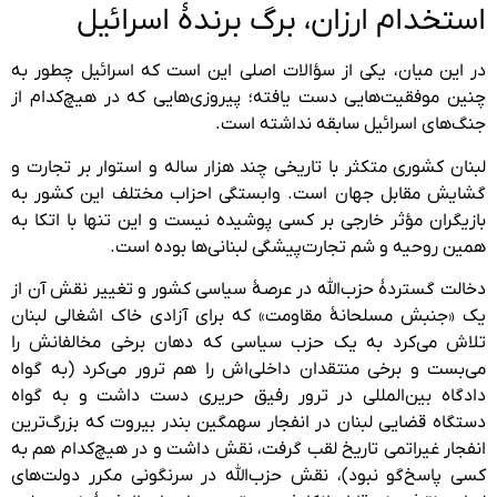
استخدام ارزان، برگ برندهٔ اسرائیل
در این میان، یکی از سؤالات اصلی این است که اسرائیل چطور به
چنین موفقیت‌هایی دست یافته؛ پیروزی‌هایی که در هیچ‌کدام از
جنگ‌های اسرائیل سابقه نداشته است.
لبنان کشوری متکثر با تاریخی چند هزار ساله و استوار بر تجارت و
گشایش مقابل جهان است. وابستگی احزاب مختلف این کشور به
بازیگران مؤثر خارجی بر کسی پوشیده نیست و این تنها با اتکا به
همین روحیه و شم تجارت‌پیشگی لبنانی‌ها بوده است.
دخالت گستردهٔ حزب‌الله در عرصهٔ سیاسی کشور و تغییر نقش‌ آن از
یک «جنبش مسلحانهٔ مقاومت» که برای آزادی خاک اشغالی لبنان
تلاش می‌کرد به یک حزب سیاسی که دهان برخی مخالفانش را
می‌بست و برخی منتقدان داخلی‌اش را هم ترور می‌کرد (به گواه
دادگاه بین‌المللی در ترور رفیق حریری دست داشت و به گواه
دستگاه قضایی لبنان در انفجار سهمگین بندر بیروت که بزرگ‌ترین
انفجار غیراتمی تاریخ لقب گرفت، نقش داشت و در هیچ‌کدام هم به
کسی پاسخ‌گو نبود)، نقش حزب‌الله در سرنگونی مکرر دولت‌های