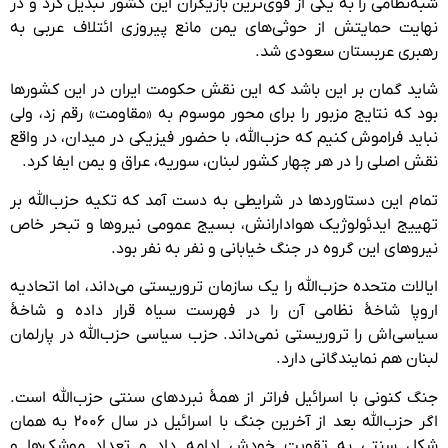
شبه‌نظامی را به یکی از قوی‌ترین بازیگران این کشور تبدیل کرد و در
نهایت حمایتش از حوثی‌های یمن مانع پیروزی ائتلاف عربی به
رهبری عربستان سعودی شد.
شاید گمان بر این باشد که این نقش حکومت ایران در این کشورها
بود که نتایج مزبور را برای محور موسوم به «مقاومت» رقم زد، ولی
نباید فراموش کنیم که حزب‌الله، با حضور فیزیکی در میدان، در واقع
نقش اصلی را در هر چهار کشور لبنان، سوریه، عراق و یمن ایفا کرد.
تمام این دستاوردها در شرایطی به دست آمد که تکیه حزب‌الله بر
تهییج ایدئولوژیک هوادارانش، بسیج عمومی نیروها و تبحر خاص
نیروهای این گروه در جنگ خیابانی و نفر به نفر بود.
ایالات متحده حزب‌الله را یک سازمان تروریستی می‌داند، اما اتحادیه
اروپا شاخهٔ نظامی آن را در فهرست سیاه قرار داده و شاخهٔ
سیاسی‌اش را تروریستی نمی‌داند. حزب سیاسی حزب‌الله در پارلمان
لبنان هم نمایندگانی دارد.
جنگ کنونی با اسرائیل فراتر از همهٔ نبردهای سنتی حزب‌الله است.
اگر حزب‌الله بعد از آخرین جنگ با اسرائیل در سال ۲۰۰۶ به همان
شکل سنتی به تقویت خودش ادامه داد و تعداد موشک‌ها و