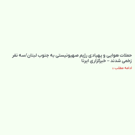
حملات هوایی و پهپادی رژیم صهیونیستی به جنوب لبنان/سه نفر
زخمی شدند – خبرگزاری ایرنا
ادامه مطلب »