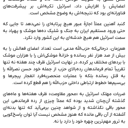
اعضایش را افزایش داد، اسرائیل تکیه‌اش بر پیشرفت‌های
فناورانه‌ای بود که نتیجه‌اش به وضوح مشخص است.
گنبد آهنین عملاً اجازهٔ عبور هیچ پرتابه‌ای را نمی‌دهد تا جایی که
حتی ورود مستقیم ایران به جنگ و شلیک ده‌ها موشک و پهپاد به
سمت اسرائیل هم هیچ خدشه‌ای به این کشور وارد نکرد.
هم‌زمان، درحالی‌که حزب‌الله مدعی است تعداد اعضای فعالش را به
بیش از صد هزار نفر رسانده و خزانهٔ موشکی‌اش را با هزاران موشک
با بردهای مختلف پر کرده، در نهایت اسرائیل ظرف چند هفته نه تنها
تقریباً تمام فرماندهان رده‌بالای حزب از جمله خود حسن نصرالله را
به قتل رسانده بلکه با عملیات منحصربه‌فرد انفجار پیجرها و
بی‌سیم‌ها خطوط ارتباطی داخلی حزب‌الله را هم قطع کرده است.
ضربات مهلک اسرائیل به «محور مقاومت» ظرف هفته‌ها و ماه‌های
گذشته آن‌چنان شدید بوده که عملاً چیزی از رده فرماندهی این
محور باقی نگذاشته و از شواهد چنین برمی‌آید که تنها بدنه‌ای
آشفته از آن باقی مانده که هنوز مشخص نیست آیا توان پاسخ‌گویی
به ترور مهم‌ترین چهره خود را دارد یا نه.