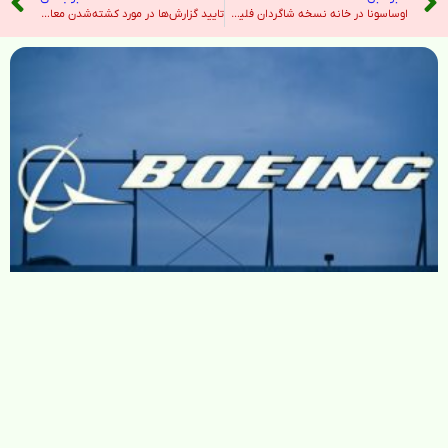
اوساسونا در خانه نسخه شاگردان فلیک را پیچید؛ بارسلونا همچنان در صدر لالیگا – خبرگزاری ایرنا
تایید گزارش‌ها در مورد کشته‌شدن معاون عملیات سپاه در حمله اسرائیل؛ نیلفروشان نتانیاهو را تهدید کرده بود – صدای آمریکا