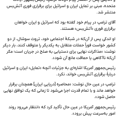
متحده، مبنی بر تمایل ایران و اسرائیل برای برقراری فوری آتش‌بس
منتشر شد.
آقای ترامپ در پیام خود گفته بود که اسرائیل و ایران خواهان
برقراری فوری «آتش‌بس» هستند.
او اندکی پس از آن‌که در شبکهٔ اجتماعی خود، تروث سوشال، از دو
کشور خواست فوراً حملات متقابل به یکدیگر را متوقف کنند، بار دیگر
نوشت: «مذاکرات نهایی برای دستیابی به صلح در جریان است؛ مگر
آن‌که ناآگاهی یا حماقت مانع آن شود».
رئیس‌جمهور آمریکا اشاره‌ای به جزئیات آنچه «تمایل» ایران و اسرائیل
دربارۀ برقراری آتش‌بس خواند، نکرد.
ترامپ در عین حال نوشت: «محاصره [دریایی ایران] همچنان برقرار
خواهد ماند و با تمام قدرت اجرا می‌شود تا زمانی که یک توافق نهایی
حاصل شود».
رئیس‌جمهور آمریکا در عین حال تأکید کرد که «انتظار می‌رود روند
امور به‌سرعت پیش برود».