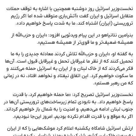
نخست‌وزیر اسرائیل روز دوشنبه همچنین با اشاره به توقف حملات
متقابل اسرائیل و ایران گفت «آتش‌باری متوقف شده اما اگر رژیم
تروریستی (ایران) اشتباه کند، ما به شدت پاسخ خواهیم داد».
بنیامین نتانیاهو در این پیام ویدئویی افزود: «ایران و حزب‌الله از
همیشه ضعیف‌تر و ما قوی‌تر از همیشه هستیم».
به گفته او، «ایران و حزب‌الله تلاش کردند معادله جدیدی را به ما
تحمیل کنند که از نظر ما غیرقابل تحمل و غیرقابل قبول است. آن‌ها
فکر می‌کردند که از خاک لبنان و از ایران به اسرائیل حمله می‌کنند و
ما سکوت خواهیم کرد. این اتفاق نیفتاد و نخواهد افتاد، نه در زمانی
که من رهبر هستم».
نخست‌وزیر اسرائیل تصریح کرد: «ما حمله خواهیم کرد، با قدرت
پاسخ خواهیم داد. به نابودی تمام زیرساخت‌های تروریستی آن‌ها در
جنوب لبنان ادامه می‌دهیم، و امنیت را به شمال باز خواهیم گرداند.
اگر به موقع و با قدرت اقدام نکرده بودیم، امروز این‌جا نبودیم».
ارتش اسرائیل شامگاه یکشنبه اعلام کرد موشک‌هایی را که از ایران
به سمت خاک این کشور شلیک شده بودند شناسایی کرده است.