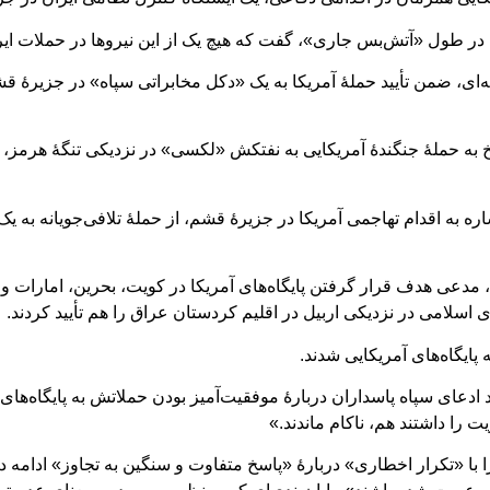
 در طول «آتش‌بس جاری»، گفت که هیچ یک از این نیروها در حملات ایرا
نیه‌ای، ضمن تأیید حملۀ آمریکا به یک «دکل مخابراتی سپاه» در جزیرۀ
خ به حملۀ جنگندۀ آمریکایی به نفتکش «لکسی» در نزدیکی تنگۀ‌ هرمز، 
اره به اقدام تهاجمی آمریکا در جزیرۀ قشم، از حملۀ تلافی‌جویانه به ی
، مدعی هدف قرار گرفتن پایگاه‌های آمریکا در کویت،‌ بحرین، امارا
اسلامی در نزدیکی اربیل در اقلیم کردستان عراق را هم تأیید کردند.
ایگاه‌های آمریکایی شدند.
 ادعای سپاه پاسداران دربارۀ موفقیت‌آمیز بودن حملاتش به پایگاه‌های 
 را داشتند هم، ناکام ماندند.»
 با «تکرار اخطاری» دربارۀ «پاسخ متفاوت و سنگین به تجاوز» ادامه دا