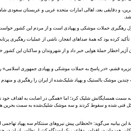
رین، و دقایقی بعد، اهالی امارات متحده عربی و عربستان سعودی شاهد
شد.
ل رهگیری حملات موشکی و پهپادی است و از مردم این کشور خواست که 
 تأکید کرده بود که همۀ صداهای انفجار، ناشی از عملیات رهگیری پرتاب
 آژیر اخطار حملۀ‌ هوایی خبر داد و از شهروندان و ساکنان این کشور
 جزیره قشم، «در پاسخ به حملات موشکی و پهپادی جمهوری اسلامی» را ت
قیت چندین موشک بالستیک و پهپاد شلیک‌شده از ایران را رهگیری و منهد
را به سمت همسایگانش شلیک کرد؛ اما «همگی در اصابت به اهداف خود 
ل فنی شده و سقوط کردند و سه موشک شلیک‌شده به سمت بحرین هم از
این بیانیه می‌گوید: «لحظاتی پیش نیروهای سنتکام سه پهپاد تهاجمی 
ایی همزمان در اقدامی دفاعی، یک ایستگاه کنترل نظامی ایران در جز