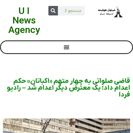
U I
News
Agency
قاضی صلواتی به چهار متهم «اکباتان» حکم
اعدام داد؛ یک معترض دیگر اعدام شد – رادیو
فردا