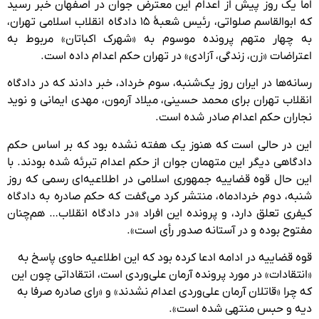
اما یک روز پیش از اعدام این معترض جوان در اصفهان خبر رسید
که ابوالقاسم صلواتی، رئیس شعبهٔ ۱۵ دادگاه انقلاب اسلامی تهران،
به چهار متهم پرونده موسوم به «شهرک اکباتان» مربوط به
اعتراضات «زن، زندگی، آزادی» در تهران حکم اعدام داده است.
رسانه‌ها در ایران روز یک‌شنبه، سوم خرداد، خبر دادند که در دادگاه
انقلاب تهران برای محمد حسینی، میلاد آرمون، مهدی ایمانی و نوید
نجاران حکم اعدام صادر شده است.
این در حالی است که هنوز یک هفته نشده بود که بر اساس حکم
دادگاهی دیگر این متهمان جوان از حکم اعدام تبرئه شده بودند. با
این حال قوه قضاییه جمهوری اسلامی در اطلاعیه‌ای رسمی که روز
شنبه، دوم خردادماه، منتشر کرد می‌گفت که حکم صادره به دادگاه
کیفری تعلق دارد، و پرونده این افراد «در دادگاه انقلاب… هم‌چنان
مفتوح بوده و در آستانه صدور رأی است».
قوه قضاییه در ادامه ادعا کرده بود که این اطلاعیه حاوی پاسخ به
«انتقادات» در مورد پرونده آرمان علی‌وردی است، انتقاداتی چون این
که چرا «قاتلان آرمان علی‌وردی اعدام نشدند» و «رای صادره صرفا به
دیه و حبس منتهی شده است».