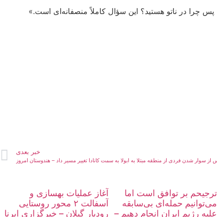
ب پس چرا در ناتو هستید؟ این سؤال کاملاً منصفانه‌ای است.»
خبر بعدی
س از سوار شدن فردی از منطقه مبتلا به ابولا به سمت کانادا تغییر مسیر داد – هندوستان امروز
ترجیحم بر توافق است اما
آغاز عملیات بهسازی و
می‌توانیم حمله‌ای بی‌سابقه
آسفالت ۲ محور روستایی
علیه رژیم ایران انجام دهیم –
رودبار گیلان – خبرگزاری ایرنا