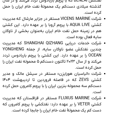
نفتکش BENLAI که با پرچم باربادوس تردد می‌کند و در سال
گذشته میلادی دست‌کم یک محمولۀ نفت خام ایران را حمل
کرده است.
شرکت VICENS MARINE مستقر در جزایر مارشال که مدیریت
کشتی AQUA LIVE با پرچم آروبا را بر عهده دارد. این کشتی
هم در زمینه حمل نفت خام ایران به‌عنوان بخشی از ناوگان
سایه فعال بوده است.
شرکت خدمات دریایی SHANGHAI QIZHANG که مدیریت
چندین نفتکش عضو ناوگان سایه، از جمله YONGHENG
OCEAN را بر عهده دارد. این کشتی با پرچم باربادوس تردد
می‌کند و از سال ۲۰۲۳ تاکنون دست‌کم ۵ محموله نفت ایران را
حمل کرده است.
شرکت «الیاسیان هورایزِن» مستقر در سیشل مالک و مدیر
کشتی ZEVS که در فاصله فروردین تا اردیبهشت ۱۴۰۴
دست‌کم سه محموله بنزین ایران را با پرچم کامرون حمل کرده
است.
شرکت FLUXUS MARINE مستقر در قزاقستان که مدیریت
کشتی VETER را بر عهده دارد؛ نفتکشی با پرچم کامرون که
دست کم یک محمولۀ نفت خام ایران را جابجا کرده است.