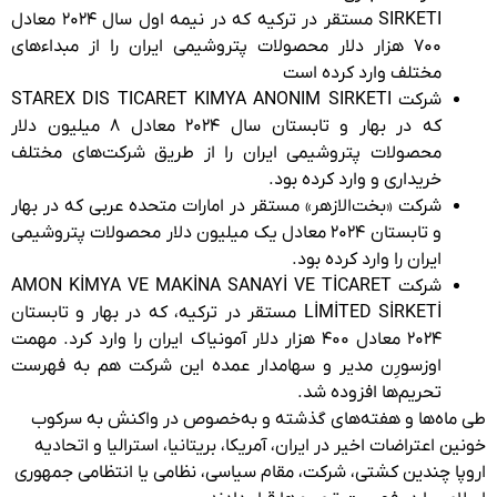
SIRKETI مستقر در ترکیه که در نیمه اول سال ۲۰۲۴ معادل
۷۰۰ هزار دلار محصولات پتروشیمی ایران را از مبداء‌های
مختلف وارد کرده است
شرکت STAREX DIS TICARET KIMYA ANONIM SIRKETI
که در بهار و تابستان سال ۲۰۲۴ معادل ۸ میلیون دلار
محصولات پتروشیمی ایران را از طریق شرکت‌های مختلف
خریداری و وارد کرده بود.
شرکت «بخت‌الازهر» مستقر در امارات متحده عربی که در بهار
و تابستان ۲۰۲۴ معادل یک میلیون دلار محصولات پتروشیمی
ایران را وارد کرده بود.
شرکت AMON KİMYA VE MAKİNA SANAYİ VE TİCARET
LİMİTED SİRKETİ مستقر در ترکیه، که در بهار و تابستان
۲۰۲۴ معادل ۴۰۰ هزار دلار آمونیاک ایران را وارد کرد. مهمت
اوزسورِن مدیر و سهامدار عمده این شرکت هم به فهرست
تحریم‌ها افزوده شد.
طی ماه‌ها و هفته‌های گذشته و به‌خصوص در واکنش به سرکوب
خونین اعتراضات اخیر در ایران، آمریکا، بریتانیا، استرالیا و اتحادیه
اروپا چندین کشتی، شرکت، مقام سیاسی، نظامی یا انتظامی جمهوری