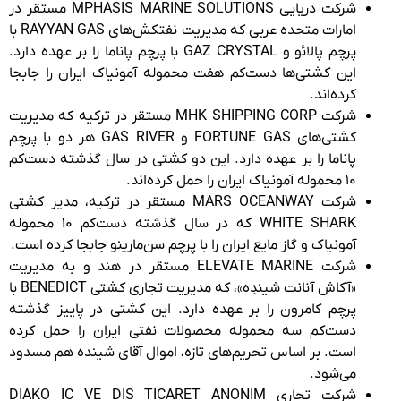
شرکت دریایی MPHASIS MARINE SOLUTIONS مستقر در
امارات متحده عربی که مدیریت نفتکش‌های RAYYAN GAS با
پرچم پالائو و GAZ CRYSTAL با پرچم پاناما را بر عهده دارد.
این کشتی‌ها دست‌کم هفت محموله آمونیاک ایران را جابجا
کرده‌اند.
شرکت MHK SHIPPING CORP مستقر در ترکیه که مدیریت
کشتی‌های FORTUNE GAS و GAS RIVER هر دو با پرچم
پاناما را بر عهده دارد. این دو کشتی در سال گذشته دست‌کم
۱۰ محموله آمونیاک ایران را حمل کرده‌اند.
شرکت MARS OCEANWAY مستقر در ترکیه،‌ مدیر کشتی
WHITE SHARK که در سال گذشته دست‌کم ۱۰ محموله
آمونیاک و گاز مایع ایران را با پرچم سن‌مارینو جابجا کرده است.
شرکت ELEVATE MARINE مستقر در هند و به مدیریت
«آکاش آنانت شیندِه»، که مدیریت تجاری کشتی BENEDICT با
پرچم کامرون را بر عهده دارد. این کشتی در پاییز گذشته
دست‌کم سه محموله محصولات نفتی ایران را حمل کرده
است. بر اساس تحریم‌های تازه، اموال آقای شینده هم مسدود
می‌شود.
شرکت تجاری DIAKO IC VE DIS TICARET ANONIM