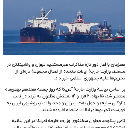
همزمان با آغاز دور تازۀ مذاکرات غیرمستقیم تهران و واشینگتن در
مسقط، وزارت خارجۀ ایالات متحده از اعمال مجموعۀ تازه‌ای از
تحریم‌ها علیه جمهوری اسلامی خبر داد.
بر اساس بیانیۀ وزارت خارجۀ آمریکا که روز جمعه هفدهم بهمن‌ماه
منتشر شد، ۱۵ نهاد، ۲ فرد و ۱۴ نفتکش مظنون به تردد در قالب
«ناوگان سایه» و حمل نفت، بنزین و محصولات پتروشیمی ایران به
فهرست تحریم‌های ایالات متحده افزوده شدند.
تامی پیگوت، معاون سخنگوی وزارت خارجه آمریکا در این بیانیه
نوشته که جمهوری اسلامی از درآمدهای نفتی برای «تأمین مالی