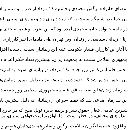
اعضای خانواده نرگس محمدی پنجشنبه ۱۸ مرداد از ضرب‌ و شتم زنان زندانی سیاسی در بند زنان زندان اوین در پی اعتراض آنان به اعدام رضا رسایی خبر دادند.
این حمله در شامگاه سه‌شنبه ۱۶ مرداد روی داد و نیروهای امنیتی با هجوم به زندانیان زن، تلفن‌های بند آنان را نیز قطع کردند.
در بیانیه خانواده خانم محمدی آمده بود که این ضرب و شتم به حدی بو
زنان زندانی سیاسی در زندان اوین تهران طی ماه‌های اخیر کارزاری را بر
با آغاز این کارزار، فشار حکومت علیه این زندانیان سیاسی شدیدا افز
جمهوری اسلامی نسبت به جمعیت ایران، بیشترین تعداد حکم اعدام در ج
انجمن قلم آمریکا نیز روز جمعه،‌۱۹ مرداد، در بیانیه‌ای نسبت به امنیت خانم محمدی و سایر زنان زندانی در ایران ابراز نگرانی کرد.
این انجمن یادآور شد که حدود ده روز پیش نیز به دلیل تعویق آزما
سازمان زندان‌ها وابسته به قوه قضاییه جمهوری اسلامی روز جمعه در و
این سازمان مدعی شد که فقط «دو تن از زندانیان به دلیل استرس ن
شیرین عبادی، فعال حقوق بشر و برنده جایزه نوبل صلح که در خار
زندان‌های مختلف، در خطر است. آنها تاوان تمامیت‌خواهی سیری‌ناپذیر 
او افزود: «عمیقا نگران سلامت نرگس و سایر هم‌بندی‌هایش هستم و ا