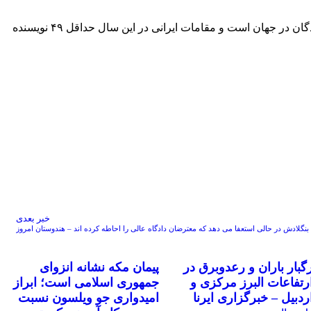
انجمن قلم آمریکا نوشت که شاخص آزادی قلم در سال گذشته میلادی نشان می‌دهد که ایران پس از چین همچنان دومین زندان بزرگ نویسندگان در جهان است و مقامات ایرانی در این سال حداقل ۴۹ نویسنده
خبر بعدی
بنگلادش در حالی استعفا می دهد که معترضان دادگاه عالی را احاطه کرده اند – هندوستان امروز
گبار باران و رعدوبرق در
پیمان مکه نشانه انزوای
رتفاعات البرز مرکزی و
جمهوری اسلامی است؛ ابراز
ردبیل – خبرگزاری ایرنا
امیدواری جو ویلسون نسبت