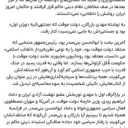
بعدها در صف مخالفان نظام دینی حاکم قرار گرفتند و حاکمان امروز
ایران، روشش را «انقلابی» نمی‌دانستند.
به نوشته مهدی بازرگان، دولت موقت که «منتهی‌الیه دوران اول»
بود و «مساعی‌اش به جایی نمی‌رسید» کنار رفت.
آخرین بخت با ابوالحسن بنی‌صدر بود، رئیس‌جمهور منتخبی که
منتقد دولت موقت بود، خود را به نوعی نظریه‌پرداز «انقلاب اسلامی»
می دانست، معتقد بود روحانیون مجبورند مانند دولت موقت با
حکومت فُکل کراواتی‌ها بسازند. اما وقتی به قدرت رسید در جنگ
قدرت با حزب جمهوری اسلامی کم آورد و آن‌طور که منتقدانش
می‌گویند، همه برداشت‌ها و سرمایه‌گذاری‌هایش در زیر عنوان یکی
از کتاب‌هایش، «کیش شخصیت» به سوء محاسبه‌ای تبدیل شد.
در پاراگراف اول با مهدی نوربخش عضو نهضت آزادی ایران و داماد
ابراهیم یزدی، وزیر خارجه دولت موقت، در آمریکا و مهران مصطفوی،
فعال سیاسی جمهوری‌خواه و داماد ابوالحسن بنی‌صدر، در فرانسه
همراه شدیم تا ببینیم آیا بازرگان و بنی‌صدر، آن‌گونه که منتقدانشان
می‌گویند با رفتار سیاسی خود «جاده صاف‌کن استبداد دینی حاکم بر