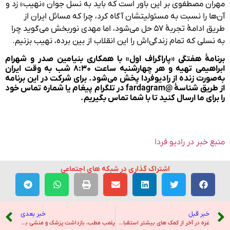
مهران مصطفوی بر این باور است که باید به نسل جوان «نهیب» زد و
آن‌ها را نسبت به مسئولیتشان آگاه کرد، چرا که مسائل ایران از
طریق ادامهٔ تجربهٔ ۵۷ حل می‌شود، اما مهدی نوربخش می‌گوید چرا
به نسلی که تمام زندگی‌اش را این انقلاب از بین برده، نهیب بزنیم.
برنامهٔ هفتگی «پاراگراف اول» با همکاری بنیامین صدر و شهرام
ابراهیمی تهیه و هر چهارشنبه ساعت ۸:۳۰ شب به وقت ایران
به‌صورت زنده از رادیوفردا پخش می‌شود. برای شرکت در این برنامه
از طریق شناسهٔ @fardagram در تلگرام پیغام یا شماره تماس خود
را برای ما ارسال کنید تا با شما تماس بگیریم.
منبع خبر در رادیو فردا
اشتراک گذاری در شبکه های اجتماعی
خبر قبل
خبر بعدی
غزه در آخر از کمک های بیشتر استقبال می کند. نیاز به سیل دارد. – نیویورک تایمز
پلمب مطب، بازداشت پزشک و منشی به خاطر انجام سقط‌ جنین – صدای آمریکا