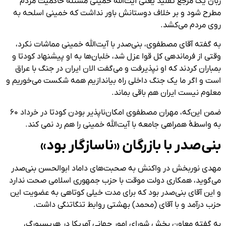
زبان یک مرجع تقلید یعنی آیت‌الله خمینی مسئله حاکمیت مردم
مطرح شود و بر خلاف دوستانش باور نداشت که خمینی اسلحه به
روی مردم می‌کشد.
به گفته آقای مصطفوی، بنی‌صدر با آیت‌الله خمینی مماشات نکرد،
وقتی از فرماندهی کل قوا عزل شد، خلبان‌ها به او پیشنهاد کودتا و
بمباران کردند که او نپذیرفت و می‌گفت الان ایران در جنگ با عراق
است و اگر ما یک جنگ داخلی راه بیاندازیم همه شکست می‌خوریم و
معلوم نیست ایران هم باقی بماند.
ضمن این‌که، مهران مصطفوی امکان‌ناپذیر بودن کودتا در خرداد ۶۰
به واسطهٔ همراهی جامعه با آیت‌الله خمینی را هم رد نمی کند.
بنی‌صدر با بازرگان «ناسازگار بود»
مهدی نوربخش در واکنش به صحبت‌های داماد ابوالحسن بنی‌صدر
می‌گوید، همکاری دولت موقت با حزب جمهوری اسلامی صحت ندارد
و این آقای بنی‌صدر بود که برای مدت خیلی کوتاهی به عضویت این
حزب در‌آمد و با آقای (محمد) بهشتی روابط تنگاتنگی داشت.
به گفته معاون بخش شورای امور جهانی آمریکا در هریسبورگ،