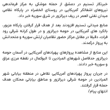
خبرنگار تسنیم در دمشق از حمله موشکی به مرکز فرماندهی
نیروهای اشغالگر آمریکایی در روستای الخضراء در پایگاه نظامی
میدان نفتی العمر در ریف دیرالزور در شرق سوریه خبر داد.
منابع میدانی تسنیم افزودند بعد از هدف قرار گرفتن پایگاه مزبور،
بالگرد های آمریکایی در حومه دیرالزور و در طول کرانه شرقی رود
فرات، دقیقا در مقابل مراکز حضور نظامیان ارتش سوریه و متحدانش
به پرواز درآمدند.
این منابع از مشاهده پروازهای پهپادهای آمریکایی در آسمان حومه
دیرالزور حدفاصل شهرهای المیادین تا البوکمال در نقطه مرزی عراق
و سوریه خبر دادند.
در جریان پرواز پهپادهای آمریکایی نقاطی در منطقه بیابانی شهر
المیادین در حومه شرقی دیرالزور و مناطق بیابانی محکان هدف
حمله قرار گرفتند.
انتهای پیام/