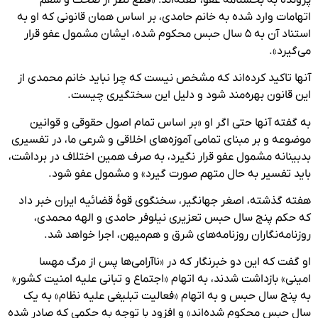
اتهامات وارد شده به خانم حامدی، بر اساس همان قانونی که او به
استناد آن به ۵ سال حبس محکوم شده، ایشان مشمول عفو قرار
می‌گیرد».
آنها تاکید کرده‌اند که مشخص نیست که چرا نباید خانم محمدی از
این قانون بهره‌مند شود و دلیل این سختگیری چیست.
به گفته آنها حتی اگر او «بر اساس تمام اصول حقوقی و قوانین
موضوعه و بر مبنای تمامی آموزه‌های اخلاقی و شرعی ما، در تفسیری
بدبینانه مشمول عفو قرار نگیرد، به صرف همین اختلاف در برداشت،
باید تفسیر به حال متهم صورت گیرد» و مشمول عفو شود.
هفته گذشته، اصغر جهانگیر،
سخنگوی قوهٔ قضائیه ایران خبر داد
که حکم پنج سال حبس تعزیری نیلوفر حامدی و الهه محمدی،‌
روزنامه‌نگاران روزنامه‌های شرق و هم‌میهن، اجرا خواهد شد.
او گفت که این دو خبرنگار که در «ناآرامی‌ها پس از مرگ مهسا
امینی» بازداشت شدند، به اتهام «اجتماع و تبانی علیه امنیت کشور»
به پنج سال حبس و به اتهام «فعالیت تبلیغی علیه نظام» به یک
سال حبس محکوم شده‌اند» و افزود با توجه به حکمی که صادر شده