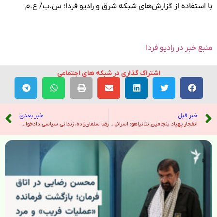
با استفاده از گزارش‌های شبکه شرق و رادیو فردا؛ س.ب/ ع.م
منبع خبر در رادیو فردا
اشتراک گذاری در شبکه های اجتماعی
خبر قبل
خبر بعدی
انفجار پهپاد بنجامین نتانیاهو: اسرائیل مدعی دست داشتن ایران در حمله در نزدیکی اقامتگاه نخست وزیر است – هندوستان امروز
رضا سلمان‌زاده، زندانی سیاسی دادخواه، بر اثر اعتصاب غذا به حالت «نیمه کما» رفته است – صدای آمریکا