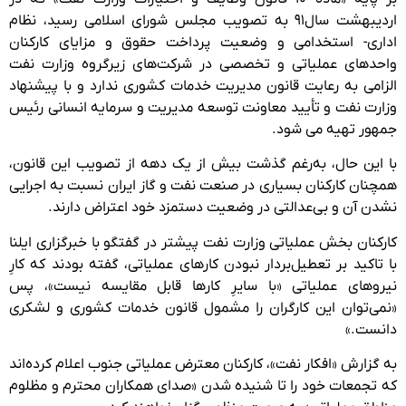
اردیبهشت سال۹۱ به تصویب مجلس شورای اسلامی رسید، نظام‌
اداری- استخدامی و وضعیت پرداخت حقوق و مزایای کارکنان
واحدهای عملیاتی و تخصصی در شرکت‌های زیرگروه وزارت نفت
الزامی به رعایت قانون مدیریت خدمات کشوری ندارد و با پیشنهاد
وزارت نفت و تأیید معاونت توسعه مدیریت و سرمایه انسانی رئیس
جمهور تهیه می شود.
با این حال، به‌رغم گذشت بیش از یک دهه از تصویب این قانون،
همچنان کارکنان بسیاری در صنعت نفت و گاز ایران نسبت به اجرایی
نشدن آن و بی‌عدالتی در وضعیت دستمزد خود اعتراض دارند.
کارکنان بخش عملیاتی وزارت نفت پیشتر در گفتگو با خبرگزاری ایلنا
با تاکید بر تعطیل‌بردار نبودن کارهای عملیاتی، گفته بودند که کارِ
نیروهای عملیاتی «با سایرِ کارها قابل مقایسه نیست»، پس
«نمی‌توان این کارگران را مشمول قانون خدمات کشوری و لشکری
دانست.»
به گزارش «افکار نفت»، کارکنان معترض عملیاتی جنوب اعلام کرده‌اند
که تجمعات خود را تا شنیده شدن «صدای همکاران محترم و مظلوم