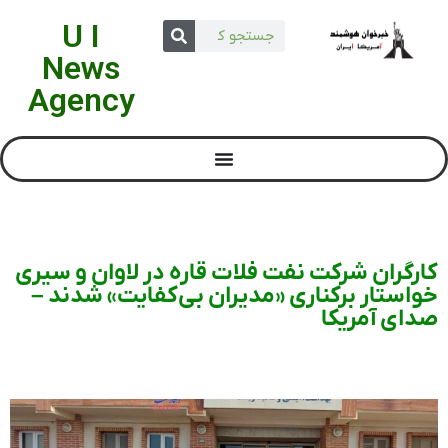
U I
News
Agency
کارگران شرکت نفت فلات قاره در لاوان و سیری
خواستار برکناری «مدیران بی‌کفایت» شدند –
صدای آمریکا