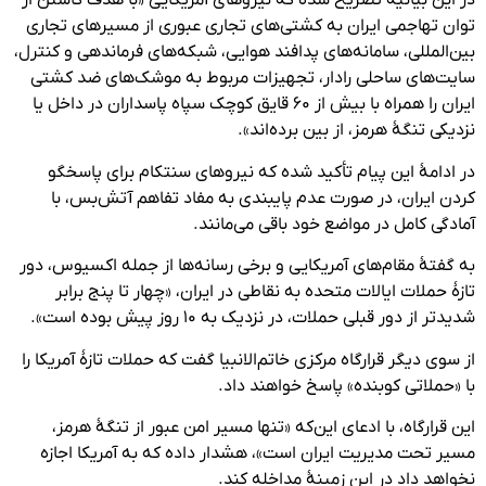
در این بیانیه تصریح شده که نیروهای آمریکایی «با هدف کاستن از
توان تهاجمی ایران به کشتی‌های تجاری عبوری از مسیرهای تجاری
بین‌المللی، سامانه‌های پدافند هوایی، شبکه‌های فرماندهی و کنترل،
سایت‌های ساحلی رادار،‌ تجهیزات مربوط به موشک‌های ضد کشتی
ایران را همراه با بیش از ۶۰ قایق کوچک سپاه پاسداران در داخل یا
نزدیکی تنگۀ هرمز، از بین برده‌اند».
در ادامۀ این پیام تأکید شده که نیروهای سنتکام برای پاسخگو
کردن ایران، در صورت عدم پایبندی به مفاد تفاهم آتش‌بس، با
آمادگی کامل در مواضع خود باقی می‌مانند.
به گفتۀ مقام‌های آمریکایی و برخی رسانه‌ها از جمله اکسیوس، دور
تازۀ حملات ایالات متحده به نقاطی در ایران، «چهار تا پنج برابر
شدیدتر از دور قبلی حملات، در نزدیک به ۱۰ روز پیش بوده است».
از سوی دیگر قرارگاه مرکزی خاتم‌الانبیا گفت که حملات تازۀ آمریکا را
با «حملاتی کوبنده» پاسخ خواهند داد.
این قرارگاه، با ادعای این‌که «تنها مسیر امن عبور از تنگۀ هرمز،
مسیر تحت مدیریت ایران است»، هشدار داده که به آمریکا اجازه
نخواهد داد در این زمینۀ مداخله کند.