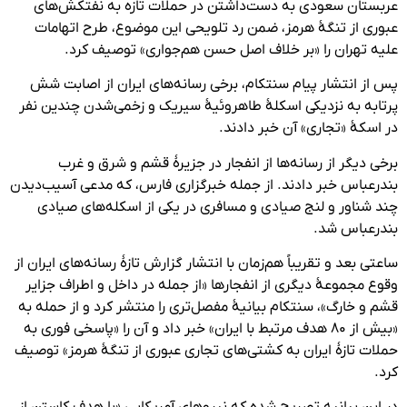
عربستان سعودی به دست‌داشتن در حملات تازه به نفتکش‌های
عبوری از تنگۀ هرمز، ضمن رد تلویحی این موضوع، طرح اتهامات
علیه تهران را «بر خلاف اصل حسن هم‌جواری» توصیف کرد.
پس از انتشار پیام سنتکام، برخی رسانه‌های ایران از اصابت شش
پرتابه به نزدیکی اسکلۀ طاهروئیۀ سیریک و زخمی‌شدن چندین نفر
در اسکۀ «تجاری» آن خبر دادند.
برخی دیگر از رسانه‌ها از انفجار در جزیرۀ قشم و شرق و غرب
بندرعباس خبر دادند. از جمله خبرگزاری فارس، که مدعی آسیب‌دیدن
چند شناور و لنج صیادی و مسافری در یکی از اسکله‌های صیادی
بندرعباس شد.
ساعتی بعد و تقریباً هم‌زمان با انتشار گزارش تازۀ رسانه‌های ایران از
وقوع مجموعۀ دیگری از انفجارها «از جمله در داخل و اطراف جزایر
قشم و خارگ»، سنتکام بیانیۀ مفصل‌تری را منتشر کرد و از حمله به
«بیش از ۸۰ هدف مرتبط با ایران» خبر داد و آن را «پاسخی فوری به
حملات تازۀ ایران به کشتی‌های تجاری عبوری از تنگۀ هرمز» توصیف
کرد.