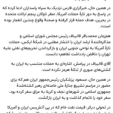
در همین حال، خبرگزاری فارس نزدیک به سپاه پاسداران ادعا کرده که
در پاسخ به دور تازۀ حملات آمریکا، «مقر ناوگان پنجم ایالات متحده
در بحرین، هدف حمله قرار گرفته و صحنۀ وقوع چندین انفجار بوده
است».
هم‌زمان محمدباقر قالیباف رئیس مجلس شورای اسلامی و
مذاکره‌کنندۀ ارشد ایران با انتشار مطلبی در شبکۀ ایکس، حملات
تازۀ آمریکا به نواحی جنوبی ایران و بازگرداندن تحریم‌های نفتی علیه
تهران را «ناقض یادداشت تفاهم» دانست.
آقای قالیباف در پیامش، اشاره‌ای به حملات منتسب به ایران به
کشتی‌های عبوری از تنگۀ هرمز نکرده است.
در همین حال، مسعود پزشکیان رئیس‌جمهور ایران هم که برای
حضور در مراسم تشییع جنازهٔ علی خامنه‌ای رهبر کشته‌شدهٔ
جمهوری اسلامی در شهرهای نجف و کربلا به عراق سفر کرده بود،
سفر خود را ناتمام گذاشت و به ایران بازگشت.
در تحولی دیگر، قیمت نفت خام که در پی آتش‌بس ایران و آمریکا