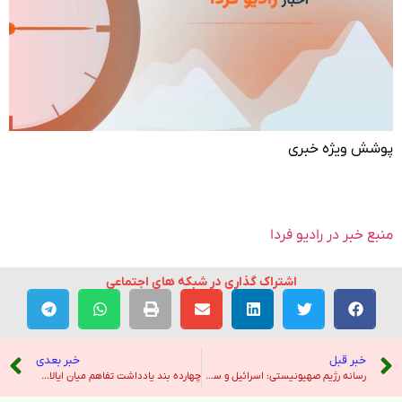
پوشش ویژه خبری
منبع خبر در رادیو فردا
اشتراک گذاری در شبکه های اجتماعی
خبر قبل
خبر بعدی
رسانه رژیم صهیونیستی: اسرائیل و سوریه مذاکرات را از سر می‌گیرند – خبرگزاری ایرنا
چهارده بند یادداشت تفاهم میان ایالات متحده و جمهوری اسلامی – صدای آمریکا