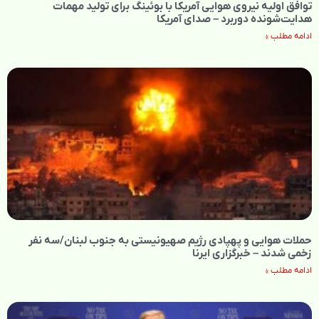
توافق اولیه نیروی هوایی آمریکا با بوئینگ برای تولید مهمات
هدایت‌شونده دوربرد – صدای آمریکا
ادامه مطلب »
حملات هوایی و پهپادی رژیم صهیونیستی به جنوب لبنان/سه نفر
زخمی شدند – خبرگزاری ایرنا
ادامه مطلب »