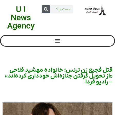
U I
News
Agency
قتل فجیع زن ترنس؛ خانواده مهشید فلاحی
«از تحویل گرفتن جنازه‌اش خودداری کرده‌اند»
– رادیو فردا