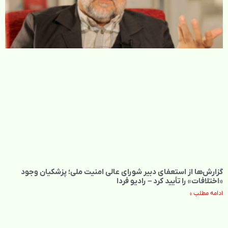
گزارش‌ها از استعفای دبیر شورای عالی امنیت ملی؛ پزشکیان وجود
«اختلافات» را تأیید کرد – رادیو فردا
ادامه مطلب »