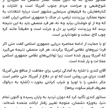
شوخ‌طبعی و صراحت مردم جنوب آمریکا است و اشارات و
کنایه‌هایش به فیلم‌های سینمایی مشهور است درباره انتقادات به
نحوه عملکرد پرزیدنت ترامپ در جنگ با جمهوری اسلامی ایران گفت
که چه از او خوشتان بیاید چه نه، هر فرد منصفی باید به این نتیجه
برسد که پرزیدنت ترامپ پر دل و جرئت است و حقیقتاً مانند گره
چوب کاج، سخت و نفوذناپذیر است.
او با حمایت از ادامه محاصره دریایی جمهوری اسلامی گفت حتی اگر
فردا نیروهای نظامی آمریکا برگردند، هر فرد منصفی نتیجه می‌گیرد
که آمریکا پیروز شده است، زیرا توانایی‌های نظامی جمهوری اسلامی
عملا لت و پار شده است.
آقای کندی با اشاره به آمادگی ترامپ برای حفاظت از منافع ملی آمریکا
گفت: «برای من روشن است که او در دفاع از آمریکا، حتی حاضر است
جگر دشمن را با لوبیا و شراب کیانتی بخورد.» (اشاره به دیالوگ
معروف فیلم سکوت بره‌ها)
سناتور کندی تأکید کرد که دوران تردید به پایان رسیده و اکنون تمام
دنیا، به‌ویژه دشمنان، متوجه تغییر رفتار ایالات متحده شده‌اند: