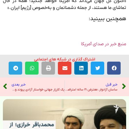
«اکنون کل جهان می‌داند که آمریکا خواهد جنگید؛ همه در حال
تماشای ما هستند، از جمله دشمنانمان و به‌خصوص [رژیم] ایران.»
همچنبن ببینید:
منبع خبر در صدای آمریکا
اشتراک گذاری در شبکه های اجتماعی
خبر قبل
خبر بعدی
ساسان آزادوار، معترض ۲۱ ساله اعتراضات دی‌ماه، اعدام شد – رادیو فردا
یک کارزار جهانی خواستار آزادی پیوند و برنا نعیمی، دو پسرعموی بهایی، از زندان شد – رادیو فردا