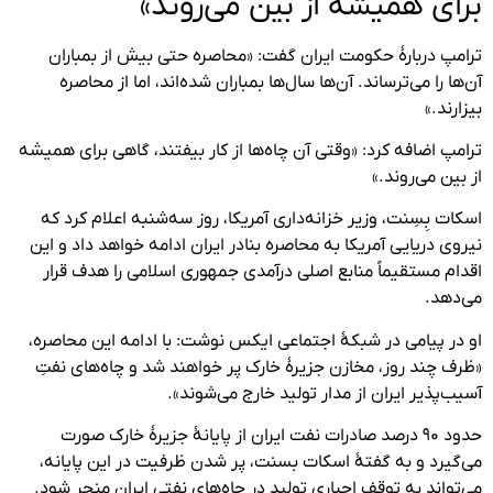
برای همیشه از بین می‌روند»
ترامپ دربارهٔ حکومت ایران گفت: «محاصره حتی بیش از بمباران
آن‌ها را می‌ترساند. آن‌ها سال‌ها بمباران شده‌اند، اما از محاصره
بیزارند.»
ترامپ اضافه کرد: «وقتی آن چاه‌ها از کار بیفتند، گاهی برای همیشه
از بین می‌روند.»
اسکات بِسِنت، وزیر خزانه‌داری آمریکا، روز سه‌شنبه اعلام کرد که
نیروی دریایی آمریکا به محاصره بنادر ایران ادامه خواهد داد و این
اقدام مستقیماً منابع اصلی درآمدی جمهوری اسلامی را هدف قرار
می‌دهد.
او در پیامی در شبکهٔ اجتماعی ایکس نوشت: با ادامه این محاصره،
«ظرف چند روز، مخازن جزیرۀ خارک پر خواهند شد و چاه‌های نفتِ
آسیب‌پذیر ایران از مدار تولید خارج می‌شوند».
حدود ۹۰ درصد صادرات نفت ایران از پایانهٔ جزیرهٔ خارک صورت
می‌گیرد و به گفتۀ اسکات بسنت، پر شدن ظرفیت در این پایانه،
می‌تواند به توقف اجباری تولید در چاه‌های نفتی ایران منجر شود.