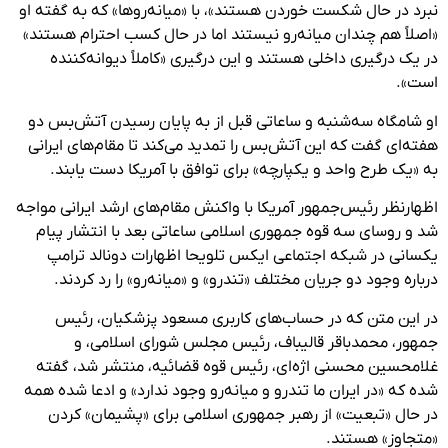
نبرد در حال شکست خوردن هستند»، با «میانه‌روها» که به گفته او
«اصلاً هم چندان میانه‌رو نیستند اما در حال کسب احترام هستند»
در یک درگیری داخلی هستند و این درگیری «کاملاً دیوانه‌کننده
است».
او شامگاه سه‌شنبه و ساعاتی قبل از به پایان رسیدن آتش‌بس دو
هفته‌ای گفت که این آتش‌بس را تمدید می‌کند تا مقام‌های ایرانی
به «یک طرح واحد و یکپارچه» برای توافق با آمریکا دست یابند.
اظهارنظر رئیس‌جمهور آمریکا با واکنش مقام‌های ارشد ایرانی مواجه
شد و روسای سه قوه جمهوری اسلامی ساعاتی بعد با انتشار پیام
یکسانی در شبکه اجتماعی ایکس تلویحا اظهارات دونالد ترامپ
درباره وجود دو جریان مختلف «تندرو» و «میانه‌رو» را رد کردند.
در این متن که در حساب‌های کاربری مسعود پزشکیان، رئیس
جمهور، محمدباقر قالیباف، رئیس مجلس شورای اسلامی، و
غلامحسین محسنی اژه‌ای، رئیس قوه قضائیه، منتشر شد، گفته
شده که «در ایران ما تندرو و میانه‌رو وجود ندارد» و ادعا شده همه
در حال «تبعیت» از رهبر جمهوری اسلامی برای «پشیمان» کردن
«متجاوز» هستند.