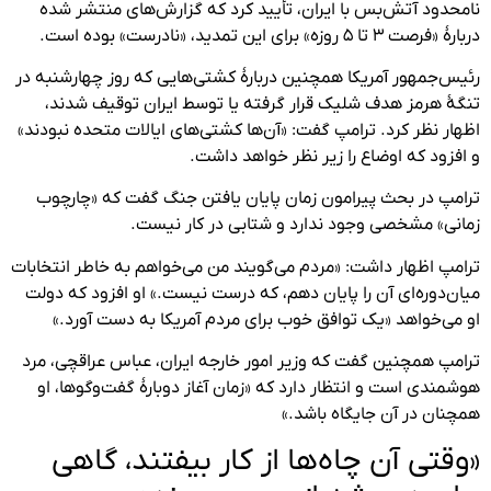
نامحدود آتش‌بس با ایران، تأیید کرد که گزارش‌های منتشر شده
دربارهٔ «فرصت ۳ تا ۵ روزه» برای این تمدید، «نادرست» بوده است.
رئیس‌جمهور آمریکا همچنین دربارهٔ کشتی‌هایی که روز چهارشنبه در
تنگۀ هرمز هدف شلیک قرار گرفته یا توسط ایران توقیف شدند،
اظهار نظر کرد. ترامپ گفت: «آن‌ها کشتی‌های ایالات متحده نبودند»
و افزود که اوضاع را زیر نظر خواهد داشت.
ترامپ در بحث پیرامون زمان پایان یافتن جنگ گفت که «چارچوب
زمانی» مشخصی وجود ندارد و شتابی در کار نیست.
ترامپ اظهار داشت: «مردم می‌گویند من می‌خواهم به خاطر انتخابات
میان‌دوره‌ای آن را پایان دهم، که درست نیست.» او افزود که دولت
او می‌خواهد «یک توافق خوب برای مردم آمریکا به دست آورد.»
ترامپ همچنین گفت که وزیر امور خارجه ایران، عباس عراقچی، مرد
هوشمندی است و انتظار دارد که «زمان آغاز دوبارهٔ گفت‌وگوها، او
همچنان در آن جایگاه باشد.»
«وقتی آن چاه‌ها از کار بیفتند، گاهی