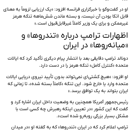
او در گفت‌و‌گو با خبرگزاری فرانسه افزود: «یک ارزیابی لزوماً به معنای
قابل اتکا بودن آن نیست، و بسته ماندن شش‌ماهه تنگه هرمز
غیرممکن و برای یک وزیر کاملاً غیرقابل‌قبول است.»
اظهارات ترامپ درباره «تندروها» و
«میانه‌روها» در ایران
دونالد ترامپ دقایقی بعد با انتشار پیام دیگری تأکید کرد که ایالات
متحده «کنترل کامل» تنگه هرمز را در دست دارد.
او افزود: «هیچ کشتی‌ای نمی‌تواند بدون تأیید نیروی دریایی ایالات
متحده وارد یا خارج شود. این تنگه «کاملاً بسته شده»، تا زمانی که
ایران بتواند به یک توافق برسد.»
رئیس‌جمهور آمریکا همچنین به وضعیت داخل ایران اشاره کرد و
گفت که این کشور «در تعیین اینکه رهبرش چه کسی است با
مشکل بسیار بزرگی روبه‌رو شده است».
ترامپ اعلام کرد که در ایران «تندروها» که به گفته او «در میدان