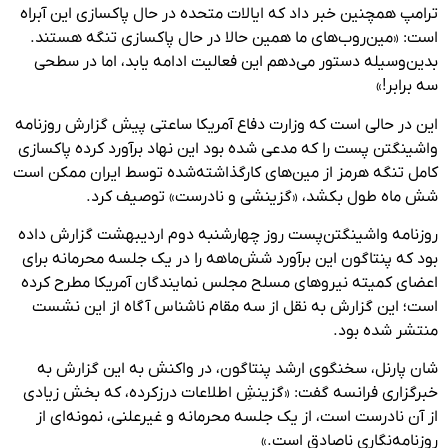
ترامپ همچنین خبر داد که ایالات متحده در حال پاکسازی این آبراه
است: «مین‌روب‌های ما همین حالا در حال پاکسازی تنگه هستند.
بدین‌وسیله دستور می‌دهم این فعالیت ادامه یابد، اما در سطحی
سه برابر!»
این در حالی است که وزارت دفاع آمریکا ساعتی پیش گزارش روزنامه
واشینگتن پست را که مدعی شده بود این نهاد برآورد کرده پاکسازی
کامل تنگه هرمز از مین‌های کارگذاشته‌شده توسط ایران ممکن است
شش ماه طول بکشد، «گزینشی و نادرست» توصیف کرد.
روزنامه واشینگتن‌پست روز چهارشنبه دوم اردیبهشت گزارش داده
بود که پنتاگون این برآورد شش‌ماهه را در یک جلسه محرمانه برای
اعضای کمیته نیروهای مسلح مجلس نمایندگان آمریکا مطرح کرده
است؛ این گزارش به نقل از سه مقام ناشناس آگاه از این نشست
منتشر شده بود.
شان پارنل، سخنگوی ارشد پنتاگون، در واکنش به این گزارش به
خبرگزاری فرانسه گفت: «گزینشِ اطلاعات درزکرده، که بخش زیادی
از آن نادرست است، از یک جلسه محرمانه و غیرعلنی، نمونه‌ای از
روزنامه‌نگاری ناصادق است.»