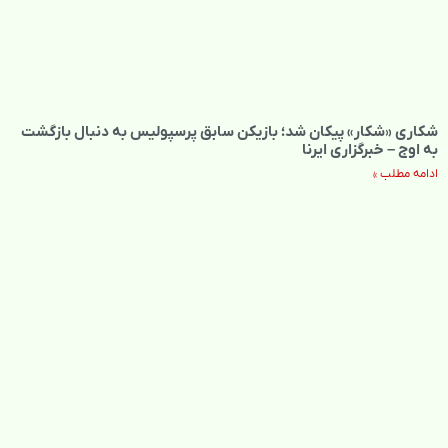
شکاری «شکار» پیکان شد؛ بازیکن سابق پرسپولیس به دنبال بازگشت
به اوج – خبرگزاری ایرنا
ادامه مطلب »