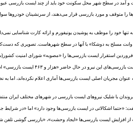
فت و آمد در سطح شهر محل سکونت خود باید از چند ایست بازرسی عبور 
ا را متوقف و مورد بازرسی قرار می‌دهند، از سرنشینان خودروها سوا
تنها خود را موظف به پوشیدن یونیفورم و ارائه کارت شناسایی نمی‌دان
انت مسلح به دوشکا» با آنها در سطح شهرهاست. تصویری که دست‌کم د
روردین استقرار ایست بازرسی‌ها را «مصوبه» شورای امنیت کشور(شا
ی این نیرو در حال حاضر «هزار و ۴۶۳ ایست بازرسی» است.
زار پایگاه در کشور»، به عنوان مجریان اصلی ایست بازرسی‌ها آماری اعلام نکرده‌اند، 
روندان با شلیک نیروهای ایست بازرسی در شهرهای مختلف ایران من
: «حتما اشکالاتی در ایست بازرسی‌ها وجود دارد» اما «در شرایط
 از افزایش ایست بازرسی‌ها «ایجاد وحشت»، «بازرسی گوشی تلفن 