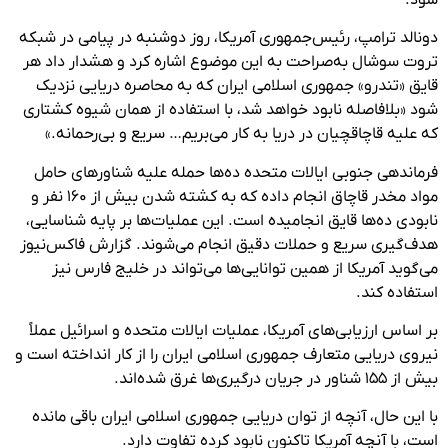
دونالد ترامپ، رئیس‌جمهوری آمریکا، روز دوشنبه در پیامی در شبکه
تروت سوشال به‌صراحت به این موضوع اشاره کرد و هشدار داد هر
قایق «تندرو» جمهوری اسلامی ایران که به محاصره دریایی نزدیک
شود «بلافاصله نابود خواهد شد، با استفاده از همان شیوه کشتاری
که علیه قاچاقچیان در دریا به کار می‌بریم… سریع و بی‌رحمانه.»
فرماندهی جنوبی ایالات متحده ده‌ها حمله علیه شناورهای حامل
مواد مخدر قاچاق انجام داده که به کشته شدن بیش از ۱۶۰ نفر و
نابودی ده‌ها قایق انجامیده است. این عملیات‌ها بر پایه شناسایی،
هدف‌گیری سریع و حملات دقیق انجام می‌شوند. گزارش فاکس‌نیوز
می‌گوید آمریکا از همین توانایی‌ها می‌تواند در خلیج فارس نیز
استفاده کند.
بر اساس ارزیابی‌های آمریکا، عملیات ایالات متحده و اسرائیل عملاً
نیروی دریایی متعارف جمهوری اسلامی ایران را از کار انداخته است و
بیش از ۱۵۵ شناور در جریان درگیری‌ها غرق شده‌اند.
با این حال، آنچه از توان دریایی جمهوری اسلامی ایران باقی مانده
است، با آنچه آمریکا تاکنون نابود کرده تفاوت دارد.