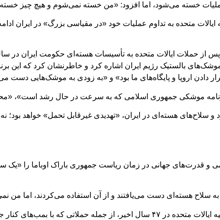
یات خسته می‌شود، اما افزود: «من خسته نمی‌شوم و هیچ چیز خسته‌کنن
یالات متحده به تداوم عملیات خود «در مقیاسی بزرگ» در ایران ادامه
س از حملات ایالات متحده به تأسیسات هسته‌ای حکومت ایران در سال 
موشک‌های بالستیک رژیم ایران اشاره کرد و خاطرنشان کرد که این برنا
دادن اروپا و پایگاه‌های ما بود» و «به زودی به موشک‌هایی دست می‌ی
 برنامه موشکی جمهوری اسلامی که به سرعت در حال رشد است»، «مح
سلاح‌های هسته‌ای در ایران، «تهدیدی غیرقابل تحمل» خواهد بود؛ نه تنه
ی و قدرت‌های جهانی در زمان ریاست جمهوری باراک اوباما را «یک س
سلاح هسته‌ای دست می‌یافتند و از آن استفاده می‌کردند، اما من نمی‌گ
آقای ترامپ با یادآوری اقدامات خصمانه رژیم ایران علیه ایالات متحده در ۴۷ سال اخ