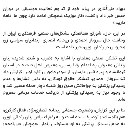
بهراد علی‌کُناری در پیام خود از تداوم فعالیت موسیقی در دوران
حبس خبر داد و گفت: «کار موزیک همچنان ادامه دارد چون ما ادامه
داریم.»
در این حال، شورای هماهنگی تشکل‌های صنفی فرهنگیان ایران از
وخامت حال سروناز احمدی و ریحانه انصاری، زندانیان سیاسی زن
محبوس در زندان اوین، خبر داده است.
این تشکل صنفی معلمان با اشاره به «ضرب و شتم شدید» زنان
زندانی معترض به اعدام رضا رسایی، معترض اهل صحنه در استان
کرمانشاه و پیرو آیین یارسان، از سوی ماموران گارد اوین گزارش داد
که سروناز احمدی، کنشگر حقوق کودکان، به دلیل فشارها و عدم
رسیدگی پزشکی به جراحاتش صبح روز شنبه دچار حمله عصبی شد و
با وجود نیاز به رسیدگی پزشکی از دریافت خدمات درمانی محروم
ماند.
بنا بر این گزارش، وضعیت جسمانی ریحانه انصاری‌نژاد، فعال کارگری،
هم «نامساعد» توصیف شده است و به رغم اعتراض زنان زندانی اوین
به عدم رسیدگی پزشکی به او، مسئولین زندان همچنان «بی‌توجه»