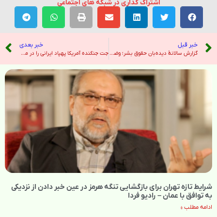
اشتراک گذاری در شبکه های اجتماعی
خبر قبل
خبر بعدی
گزارش سالانهٔ دیده‌بان حقوق بشر؛‌ وضعیت ایران در سال ۲۰۲۵ از قبل هم «بحرانی‌تر» شد – رادیو فردا
جت جنگنده آمریکا پهپاد ایرانی را در میان تنش‌ها سرنگون کرد – نیویورک تایمز
شرایط تازه تهران برای بازگشایی تنگه هرمز در عین خبر دادن از نزدیکی
به توافق با عمان – رادیو فردا
ادامه مطلب »