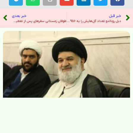
خبر قبل
خبر بعدی
دبل رونالدو تعداد گل‌هایش را به ۹۵۶ رساند؛ فقط ۴۴ گل مانده + فیلم – خبرگزاری ایرنا
طوفان زمستانی سفرهای پس از تعطیلات را در شمال شرق ایالات متحده به چالش کشید، بیش از 1000 پرواز لغو شد – هندوستان امروز