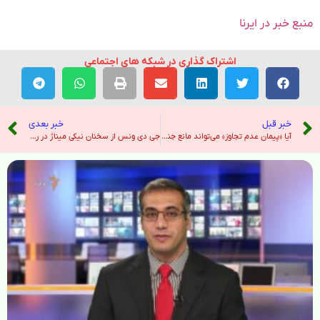
منبع خبر در ایرنا
اشتراک گذاری در شبکه های اجتماعی
خبر قبل
خبر بعدی
آیا «پیمان عدم تجاوز» می‌تواند مانع جنگ دوم ایران و اسرائیل شود؟ – رادیو فردا
جی دی ونس از سخنان نیکی میناژ در رد سیاست هویت با جمع صفر در AmericaFest تمجید کرد. – هندوستان امروز